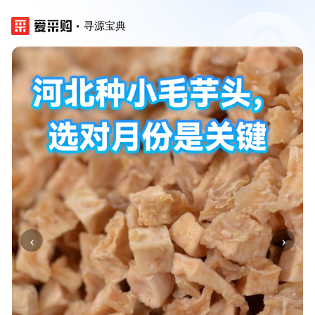
寻源宝典
‹
›