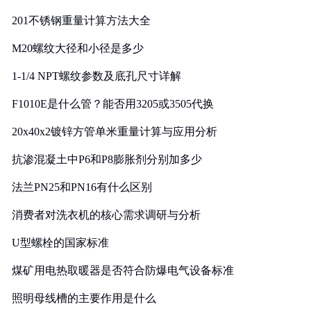
201不锈钢重量计算方法大全
M20螺纹大径和小径是多少
1-1/4 NPT螺纹参数及底孔尺寸详解
F1010E是什么管？能否用3205或3505代换
20x40x2镀锌方管单米重量计算与应用分析
抗渗混凝土中P6和P8膨胀剂分别加多少
法兰PN25和PN16有什么区别
消费者对洗衣机的核心需求调研与分析
U型螺栓的国家标准
煤矿用电热取暖器是否符合防爆电气设备标准
照明母线槽的主要作用是什么