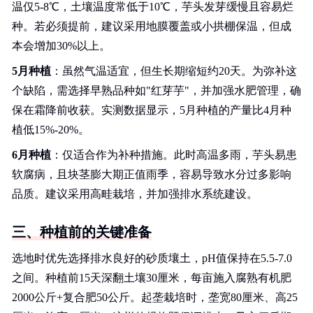
温仅5-8℃，土壤温度常低于10℃，芋头发芽缓慢且容易烂
种。若必须提前，建议采用地膜覆盖或小拱棚保温，但成
本会增加30%以上。
5月种植
：虽然气温适宜，但生长期缩短约20天。为弥补这
个缺陷，需选择早熟品种如"红芽芋"，并加强水肥管理，确
保在霜降前收获。实测数据显示，5月种植的产量比4月种
植低15%-20%。
6月种植
：仅适合作为补种措施。此时高温多雨，芋头易患
软腐病，且块茎膨大期正值雨季，容易导致水分过多影响
品质。建议采用高畦栽培，并加强排水系统建设。
三、种植前的关键准备
选地时优先选择排水良好的砂质壤土，pH值保持在5.5-7.0
之间。种植前15天深翻土壤30厘米，每亩施入腐熟有机肥
2000公斤+复合肥50公斤。起垄栽培时，垄宽80厘米、高25