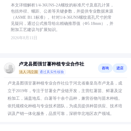
本文详细解析1/4-36UNS-2A螺纹的标准尺寸及底孔计算，
包括外径、螺距、公差等关键参数，并提供专业数据来源
（ASME B1.1标准）。针对1/4-36UNS螺纹底孔尺寸的常
见疑问，通过公式推导给出精确推荐值（Φ5.18mm），并
附加工艺建议与扩展知识。
2026年8月11日
卢龙县图强甘薯种植专业合作社
咨询
进店
法人:冯立国
通过真实性核验
卢龙县图强甘薯种植专业合作社位于河北省秦皇岛市卢龙县，成
立于2019年，专注于甘薯全产业链开发，主营红薯苗、鲜薯及淀
粉加工，涵盖地瓜、白薯等十余个品种，兼营谷物与苗木种植。
依托规模化种植与专业技术团队，为成员提供种苗供应、技术培
训及产销一体化服务，品质可靠，深耕华北地区农产领域。