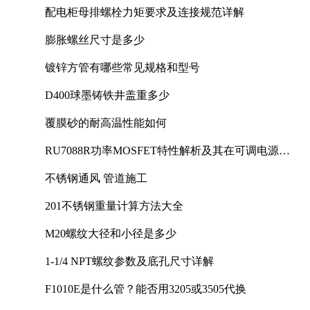
配电柜母排螺栓力矩要求及连接规范详解
膨胀螺丝尺寸是多少
镀锌方管有哪些常见规格和型号
D400球墨铸铁井盖重多少
覆膜砂的耐高温性能如何
RU7088R功率MOSFET特性解析及其在可调电源设
计中的实践
不锈钢通风 管道施工
201不锈钢重量计算方法大全
M20螺纹大径和小径是多少
1-1/4 NPT螺纹参数及底孔尺寸详解
F1010E是什么管？能否用3205或3505代换