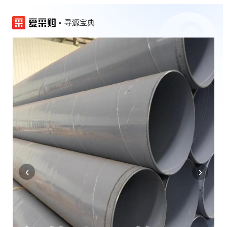
寻源宝典
‹
›