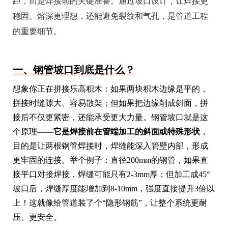
距，而是焊接前的关键准备。通过坡口设计，让焊接更
稳固、熔深更理想，还能避免裂纹和气孔，是管道工程
的重要细节。
一、钢管坡口到底是什么？
想象你正在拼接乐高积木：如果两块积木边缘是平的，
拼接时缝隙大、容易散架；但如果把边缘削成斜面，拼
接后不仅更紧密，还能承受更大力量。钢管坡口就是这
个原理——
它是焊接前在管端加工的斜面或特殊形状
，
目的是让两根钢管焊接时，焊缝能深入管壁内部，形成
更牢固的连接。举个例子：直径200mm的钢管，如果直
接平口对接焊接，焊缝可能只有2-3mm厚；但加工成45°
坡口后，焊缝厚度能增加到8-10mm，强度直接提升3倍以
上！这就像给管道装了个“隐形钢筋”，让整个系统更耐
压、更安全。