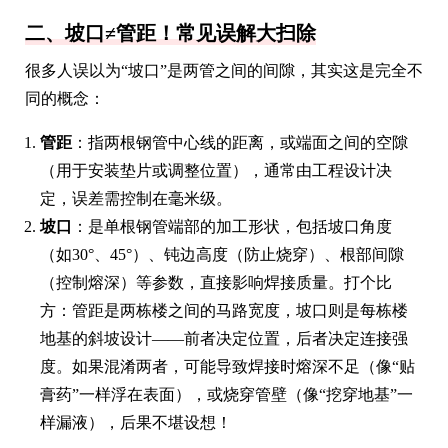
二、坡口≠管距！常见误解大扫除
很多人误以为“坡口”是两管之间的间隙，其实这是完全不
同的概念：
管距
：指两根钢管中心线的距离，或端面之间的空隙
（用于安装垫片或调整位置），通常由工程设计决
定，误差需控制在毫米级。
坡口
：是单根钢管端部的加工形状，包括坡口角度
（如30°、45°）、钝边高度（防止烧穿）、根部间隙
（控制熔深）等参数，直接影响焊接质量。打个比
方：管距是两栋楼之间的马路宽度，坡口则是每栋楼
地基的斜坡设计——前者决定位置，后者决定连接强
度。如果混淆两者，可能导致焊接时熔深不足（像“贴
膏药”一样浮在表面），或烧穿管壁（像“挖穿地基”一
样漏液），后果不堪设想！