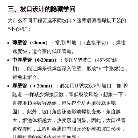
三、坡口设计的隐藏学问
为什么不同工程要选不同坡口？这背后藏着焊接工艺的
“小心机”：
薄壁管（≤6mm）
：常用I型坡口（直接平切），焊接
速度快，适合室内低压管道。
中厚壁管（6-20mm）
：多用V型坡口（45°-60°斜
切），能让焊条或焊丝深入管壁，形成“V”字形熔池，
避免未熔合。
厚壁管（＞20mm）
：必须用U型或双V型坡口，像“挖
隧道”一样减少焊接层数，降低裂纹风险（想象一下：
直接堆10层砖容易倒，但先挖个坑再填砖就更稳
固）。此外，坡口角度还会影响焊接变形：角度越
大，熔池体积越大，热变形越明显。因此，大口径管
道焊接时，工程师会通过有限元分析模拟坡口形状，
让焊接后的管道依然笔直如新！