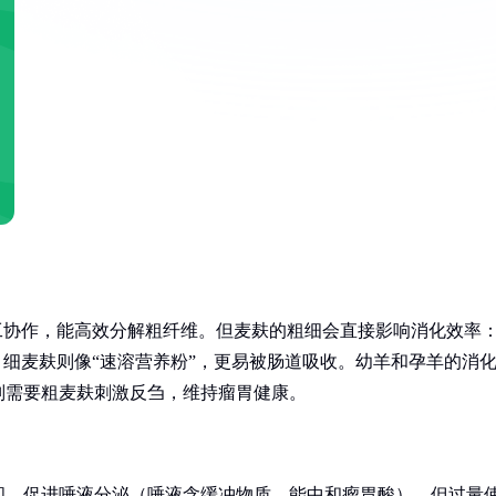
工协作，能高效分解粗纤维。但麦麸的粗细会直接影响消化效率
；细麦麸则像“速溶营养粉”，更易被肠道吸收。幼羊和孕羊的消
则需要粗麦麸刺激反刍，维持瘤胃健康。
间，促进唾液分泌（唾液含缓冲物质，能中和瘤胃酸）。但过量