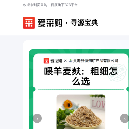
欢迎来到爱采购，百度旗下B2B平台
寻源宝典
‹
›