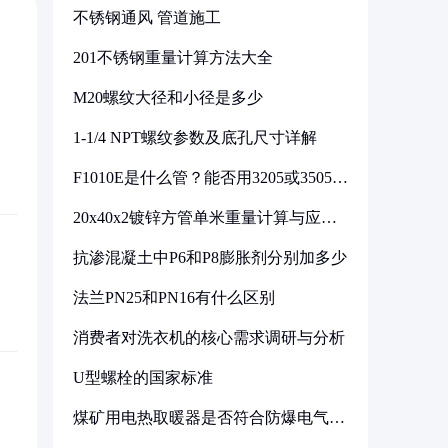
不锈钢通风 管道施工
201不锈钢重量计算方法大全
M20螺纹大径和小径是多少
1-1/4 NPT螺纹参数及底孔尺寸详解
F1010E是什么管？能否用3205或3505代
换
20x40x2镀锌方管单米重量计算与应用
分析
抗渗混凝土中P6和P8膨胀剂分别加多少
法兰PN25和PN16有什么区别
消费者对洗衣机的核心需求调研与分析
U型螺栓的国家标准
煤矿用电热取暖器是否符合防爆电气设
备标准