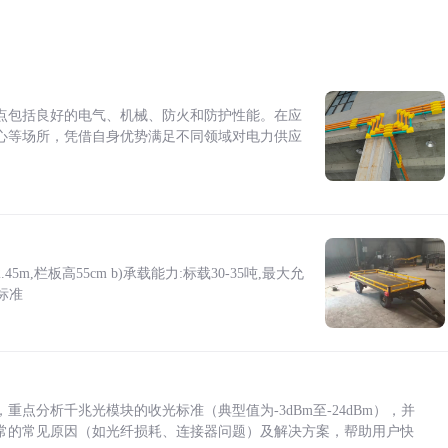
点包括良好的电气、机械、防火和防护性能。在应
心等场所，凭借自身优势满足不同领域对电力供应
5m,栏板高55cm b)承载能力:标载30-35吨,最大允
标准
点分析千兆光模块的收光标准（典型值为-3dBm至-24dBm），并
常的常见原因（如光纤损耗、连接器问题）及解决方案，帮助用户快