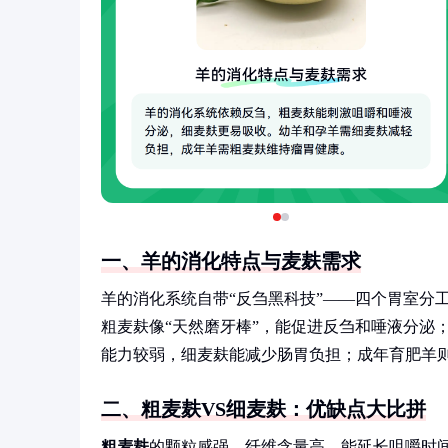
一、羊的消化特点与麦麸需求
羊的消化系统自带“反刍黑科技”——四个胃室分
粗麦麸像“天然磨牙棒”，能促进反刍和唾液分泌
能力较弱，细麦麸能减少肠胃负担；成年育肥羊
二、粗麦麸VS细麦麸：优缺点大比拼
粗麦麸
的颗粒感强，纤维含量高，能延长咀嚼时