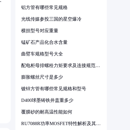
铝方管有哪些常见规格
。
光线传媒参投三国的星空爆冷
横担型号对应重量
锰矿石产品化合水含量
曲臂车规格型号大全
配电柜母排螺栓力矩要求及连接规范详
解
膨胀螺丝尺寸是多少
镀锌方管有哪些常见规格和型号
D400球墨铸铁井盖重多少
覆膜砂的耐高温性能如何
RU7088R功率MOSFET特性解析及其在
可调电源设计中的实践