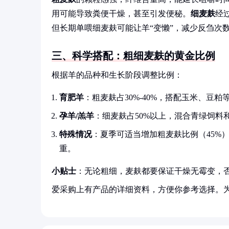
用可能导致粪便干燥，甚至引发便秘。
细麦麸
经
但长期单喂细麦麸可能让羊“变懒”，减少反刍次
三、科学搭配：粗细麦麸的黄金比例
根据羊的品种和生长阶段调整比例：
育肥羊
：粗麦麸占30%-40%，搭配玉米、豆
孕羊/羔羊
：细麦麸占50%以上，混合青绿饲料
特殊情况
：夏季可适当增加粗麦麸比例（45%
重。
小贴士
：无论粗细，麦麸都要保证干燥无霉变，
爱采购上有产品的详细资料，方便你参考选择。