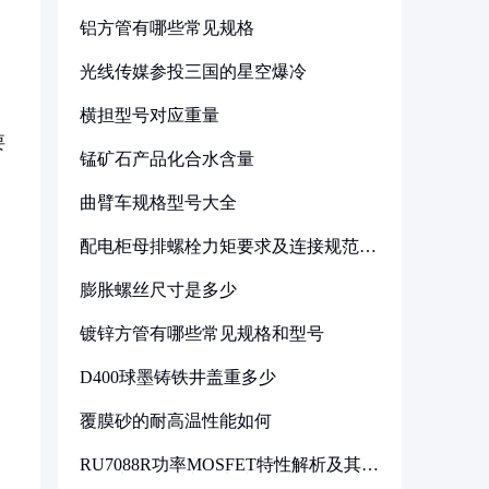
铝方管有哪些常见规格
光线传媒参投三国的星空爆冷
横担型号对应重量
要
锰矿石产品化合水含量
曲臂车规格型号大全
配电柜母排螺栓力矩要求及连接规范详
解
膨胀螺丝尺寸是多少
镀锌方管有哪些常见规格和型号
D400球墨铸铁井盖重多少
覆膜砂的耐高温性能如何
RU7088R功率MOSFET特性解析及其在
可调电源设计中的实践