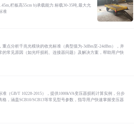
5m,栏板高55cm b)承载能力:标载30-35吨,最大允
标准
点分析千兆光模块的收光标准（典型值为-3dBm至-24dBm），并
常的常见原因（如光纤损耗、连接器问题）及解决方案，帮助用户快
/T 10228-2015），提供1000kVA变压器损耗计算实例，分步
，涵盖SCB10/SCB13等常见型号参数，指导用户快速掌握变压器