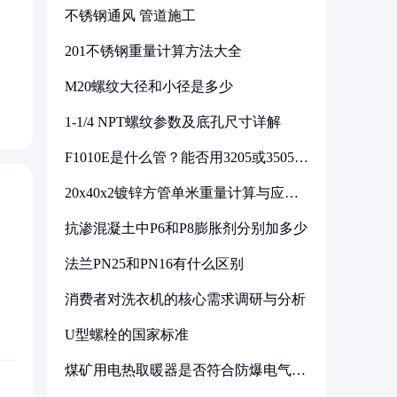
不锈钢通风 管道施工
201不锈钢重量计算方法大全
M20螺纹大径和小径是多少
1-1/4 NPT螺纹参数及底孔尺寸详解
F1010E是什么管？能否用3205或3505代
换
20x40x2镀锌方管单米重量计算与应用
分析
抗渗混凝土中P6和P8膨胀剂分别加多少
法兰PN25和PN16有什么区别
消费者对洗衣机的核心需求调研与分析
U型螺栓的国家标准
煤矿用电热取暖器是否符合防爆电气设
备标准