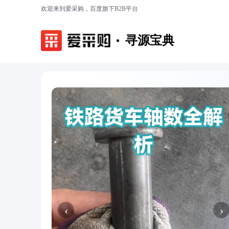
欢迎来到爱采购，百度旗下B2B平台
寻源宝典
‹
›