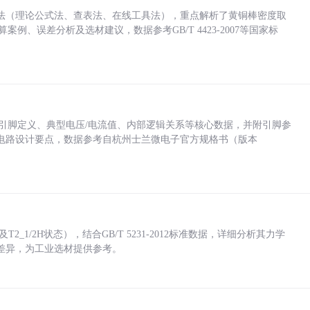
法（理论公式法、查表法、在线工具法），重点解析了黄铜棒密度取
计算案例、误差分析及选材建议，数据参考GB/T 4423-2007等国家标
括各引脚定义、典型电压/电流值、内部逻辑关系等核心数据，并附引脚参
电路设计要点，数据参考自杭州士兰微电子官方规格书（版本
_1/2H状态），结合GB/T 5231-2012标准数据，详细分析其力学
差异，为工业选材提供参考。