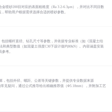
砂200目对应的表面粗糙度（Ra 3.2-6.3μm），并对比不同目数
业实践，帮助用户根据需求选择合适的喷砂参数。
力，包括螺杆直径、钻孔尺寸等参数，并依据专业标准（如《混凝土结
方法和典型数值（如混凝土强度C30下设计值约80kN）。内容涵盖安装
员参考。
底孔计算，包括外径、螺距、公差等关键参数，并提供专业数据来源
孔尺寸的常见疑问，通过公式推导给出精确推荐值（Φ5.18mm），并附加工艺