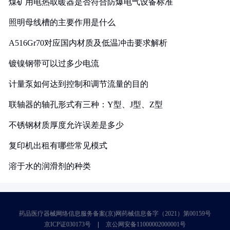
煤矿用电热取暖器是否符合防爆电气设备标准
照明母线槽的主要作用是什么
A516Gr70对应国内材质及低温冲击要求解析
镀镍钢带可以过多少电流
计量泵如何达到控制和调节流量的目的
联轴器的轴孔形式有三种：Y型、J型、Z型
不锈钢材质厚度允许误差是多少
复印机出租有哪些常见模式
溶于水的润滑剂的种类
药品医疗器械网络信息服务备案(京)网药械信息备字（2021）第00159号
京ICP证030173号
京公网安备11000002000001号