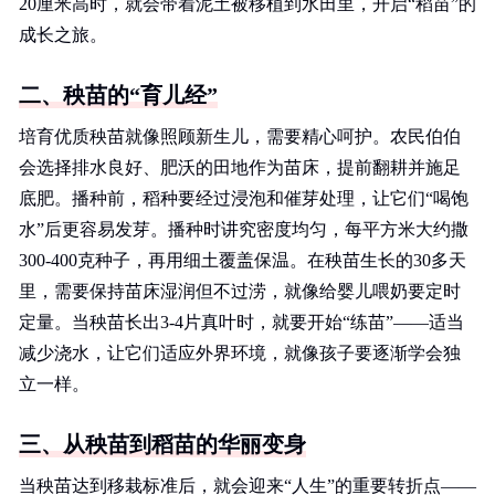
20厘米高时，就会带着泥土被移植到水田里，开启“稻苗”的
成长之旅。
二、秧苗的“育儿经”
培育优质秧苗就像照顾新生儿，需要精心呵护。农民伯伯
会选择排水良好、肥沃的田地作为苗床，提前翻耕并施足
底肥。播种前，稻种要经过浸泡和催芽处理，让它们“喝饱
水”后更容易发芽。播种时讲究密度均匀，每平方米大约撒
300-400克种子，再用细土覆盖保温。在秧苗生长的30多天
里，需要保持苗床湿润但不过涝，就像给婴儿喂奶要定时
定量。当秧苗长出3-4片真叶时，就要开始“练苗”——适当
减少浇水，让它们适应外界环境，就像孩子要逐渐学会独
立一样。
三、从秧苗到稻苗的华丽变身
当秧苗达到移栽标准后，就会迎来“人生”的重要转折点——