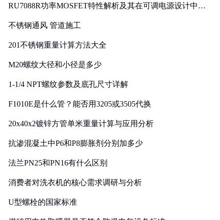
RU7088R功率MOSFET特性解析及其在可调电源设计中的
实践
不锈钢通风 管道施工
201不锈钢重量计算方法大全
M20螺纹大径和小径是多少
1-1/4 NPT螺纹参数及底孔尺寸详解
F1010E是什么管？能否用3205或3505代换
20x40x2镀锌方管单米重量计算与应用分析
抗渗混凝土中P6和P8膨胀剂分别加多少
法兰PN25和PN16有什么区别
消费者对洗衣机的核心需求调研与分析
U型螺栓的国家标准