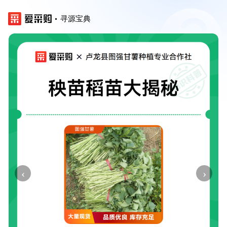
寻源宝典
‹
›