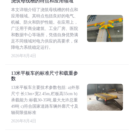
浇筑母线槽的特点和应用领域
本文详细介绍了浇筑母线槽的特点和
应用领域。其特点包括良好的电气、
机械、防火和防护性能。在应用上，
广泛用于商业建筑、工业厂房、医院
和数据中心等场所，凭借自身优势满
足不同领域对电力供应的高要求，保
障电力系统稳定运行。
2026年8月4日
13米平板车的标准尺寸和载重参
数
13米平板车主要技术参数包括: a)外形
尺寸:长13m×宽2.45m,栏板高55cm b)
承载能力:标载30-35吨,最大允许总重
49吨 c)符合国家道路车辆外廓尺寸及
轴荷限值标准
2026年8月4日