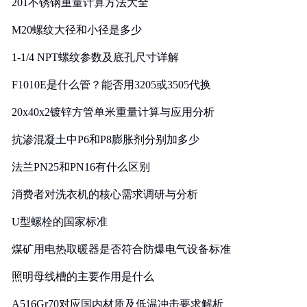
201不锈钢重量计算方法大全
M20螺纹大径和小径是多少
1-1/4 NPT螺纹参数及底孔尺寸详解
F1010E是什么管？能否用3205或3505代换
20x40x2镀锌方管单米重量计算与应用分析
抗渗混凝土中P6和P8膨胀剂分别加多少
法兰PN25和PN16有什么区别
消费者对洗衣机的核心需求调研与分析
U型螺栓的国家标准
煤矿用电热取暖器是否符合防爆电气设备标准
照明母线槽的主要作用是什么
A516Gr70对应国内材质及低温冲击要求解析