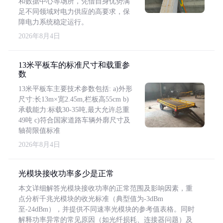
和数据中心等场所，凭借自身优势满
足不同领域对电力供应的高要求，保
障电力系统稳定运行。
2026年8月4日
13米平板车的标准尺寸和载重参
数
13米平板车主要技术参数包括: a)外形
尺寸:长13m×宽2.45m,栏板高55cm b)
承载能力:标载30-35吨,最大允许总重
49吨 c)符合国家道路车辆外廓尺寸及
轴荷限值标准
2026年8月4日
光模块接收功率多少是正常
本文详细解答光模块接收功率的正常范围及影响因素，重
点分析千兆光模块的收光标准（典型值为-3dBm
至-24dBm），并提供不同速率光模块的参考值表格。同时
解释功率异常的常见原因（如光纤损耗、连接器问题）及