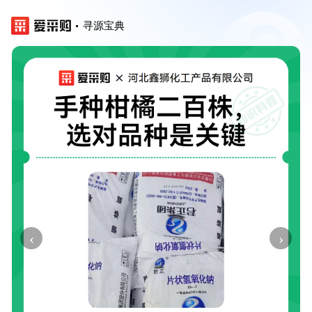
寻源宝典
‹
›