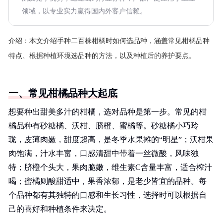
领域，以专业实力赢得国内外客户信赖。
介绍：
本文介绍手种二百株柑橘时如何选品种，涵盖常见柑橘品种
特点、根据种植环境选品种的方法，以及种植后的养护要点。
一、常见柑橘品种大起底
想要种出甜美多汁的柑橘，选对品种是第一步。常见的柑
橘品种有砂糖橘、沃柑、脐橙、蜜橘等。砂糖橘小巧玲
珑，皮薄肉嫩，甜度超高，是冬季水果摊的“明星”；沃柑果
肉饱满，汁水丰富，口感清甜中带着一丝微酸，风味独
特；脐橙个头大，果肉脆嫩，维生素C含量丰富，适合榨汁
喝；蜜橘则酸甜适中，果香浓郁，是老少皆宜的品种。每
个品种都有其独特的口感和生长习性，选择时可以根据自
己的喜好和种植条件来决定。