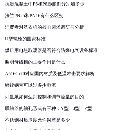
抗渗混凝土中P6和P8膨胀剂分别加多少
法兰PN25和PN16有什么区别
消费者对洗衣机的核心需求调研与分析
U型螺栓的国家标准
煤矿用电热取暖器是否符合防爆电气设备标准
照明母线槽的主要作用是什么
A516Gr70对应国内材质及低温冲击要求解析
镀镍钢带可以过多少电流
计量泵如何达到控制和调节流量的目的
联轴器的轴孔形式有三种：Y型、J型、Z型
不锈钢材质厚度允许误差是多少