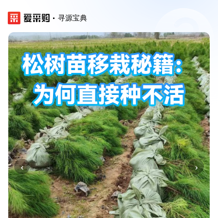
寻源宝典
‹
›