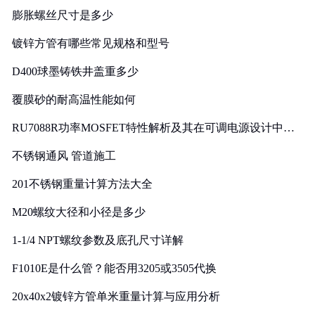
膨胀螺丝尺寸是多少
镀锌方管有哪些常见规格和型号
D400球墨铸铁井盖重多少
覆膜砂的耐高温性能如何
RU7088R功率MOSFET特性解析及其在可调电源设计中的
实践
不锈钢通风 管道施工
201不锈钢重量计算方法大全
M20螺纹大径和小径是多少
1-1/4 NPT螺纹参数及底孔尺寸详解
F1010E是什么管？能否用3205或3505代换
20x40x2镀锌方管单米重量计算与应用分析