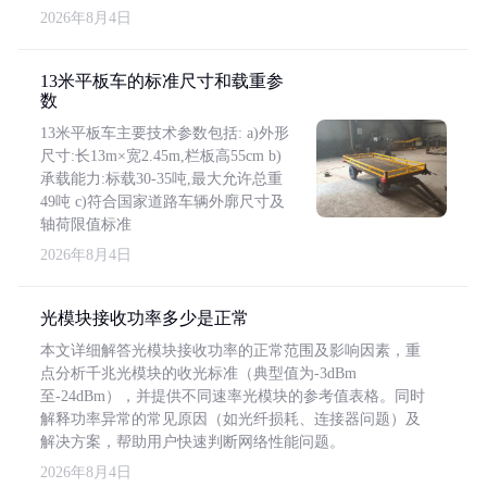
2026年8月4日
13米平板车的标准尺寸和载重参
数
13米平板车主要技术参数包括: a)外形
尺寸:长13m×宽2.45m,栏板高55cm b)
承载能力:标载30-35吨,最大允许总重
49吨 c)符合国家道路车辆外廓尺寸及
轴荷限值标准
2026年8月4日
光模块接收功率多少是正常
本文详细解答光模块接收功率的正常范围及影响因素，重
点分析千兆光模块的收光标准（典型值为-3dBm
至-24dBm），并提供不同速率光模块的参考值表格。同时
解释功率异常的常见原因（如光纤损耗、连接器问题）及
解决方案，帮助用户快速判断网络性能问题。
2026年8月4日