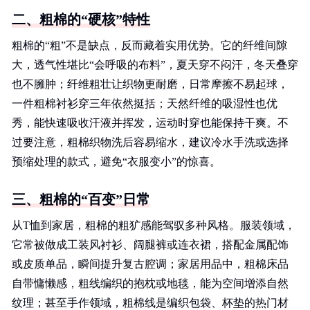
二、粗棉的“硬核”特性
粗棉的“粗”不是缺点，反而藏着实用优势。它的纤维间隙
大，透气性堪比“会呼吸的布料”，夏天穿不闷汗，冬天叠穿
也不臃肿；纤维粗壮让织物更耐磨，日常摩擦不易起球，
一件粗棉衬衫穿三年依然挺括；天然纤维的吸湿性也优
秀，能快速吸收汗液并挥发，运动时穿也能保持干爽。不
过要注意，粗棉织物洗后容易缩水，建议冷水手洗或选择
预缩处理的款式，避免“衣服变小”的惊喜。
三、粗棉的“百变”日常
从T恤到家居，粗棉的粗犷感能驾驭多种风格。服装领域，
它常被做成工装风衬衫、阔腿裤或连衣裙，搭配金属配饰
或皮质单品，瞬间提升复古腔调；家居用品中，粗棉床品
自带慵懒感，粗线编织的抱枕或地毯，能为空间增添自然
纹理；甚至手作领域，粗棉线是编织包袋、杯垫的热门材