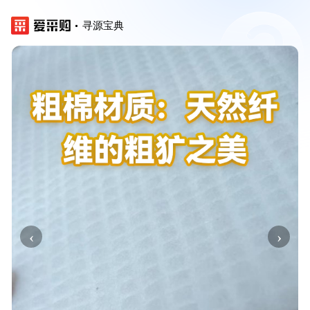
寻源宝典
‹
›