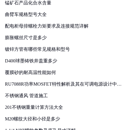
锰矿石产品化合水含量
曲臂车规格型号大全
配电柜母排螺栓力矩要求及连接规范详解
膨胀螺丝尺寸是多少
镀锌方管有哪些常见规格和型号
D400球墨铸铁井盖重多少
覆膜砂的耐高温性能如何
RU7088R功率MOSFET特性解析及其在可调电源设计中的
实践
不锈钢通风 管道施工
201不锈钢重量计算方法大全
M20螺纹大径和小径是多少