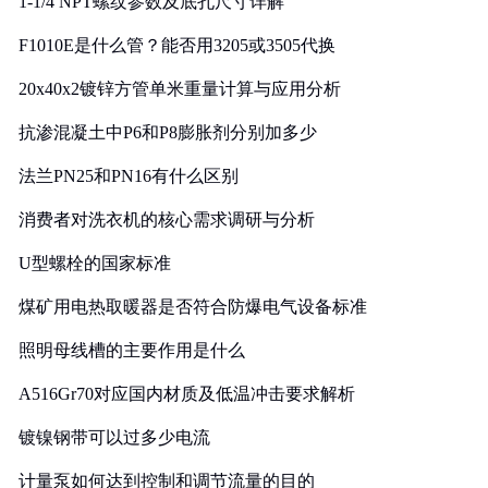
1-1/4 NPT螺纹参数及底孔尺寸详解
F1010E是什么管？能否用3205或3505代换
20x40x2镀锌方管单米重量计算与应用分析
抗渗混凝土中P6和P8膨胀剂分别加多少
法兰PN25和PN16有什么区别
消费者对洗衣机的核心需求调研与分析
U型螺栓的国家标准
煤矿用电热取暖器是否符合防爆电气设备标准
照明母线槽的主要作用是什么
A516Gr70对应国内材质及低温冲击要求解析
镀镍钢带可以过多少电流
计量泵如何达到控制和调节流量的目的