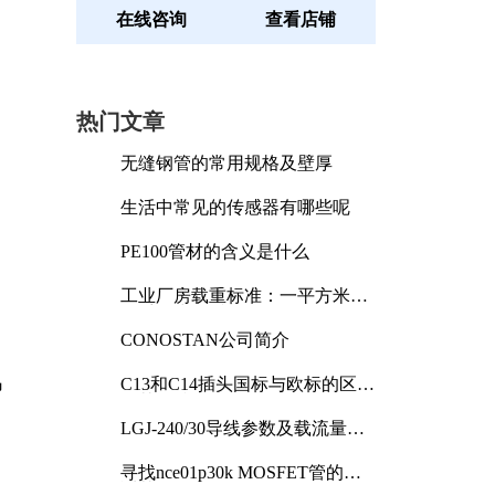
在线咨询
查看店铺
热门文章
无缝钢管的常用规格及壁厚
生活中常见的传感器有哪些呢
PE100管材的含义是什么
工业厂房载重标准：一平方米能
承受多少公斤
CONOSTAN公司简介
乌
C13和C14插头国标与欧标的区别
及其标准解析
LGJ-240/30导线参数及载流量解
析
寻找nce01p30k MOSFET管的合
适替代型号