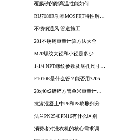
覆膜砂的耐高温性能如何
RU7088R功率MOSFET特性解析
及其在可调电源设计中的实践
不锈钢通风 管道施工
201不锈钢重量计算方法大全
M20螺纹大径和小径是多少
1-1/4 NPT螺纹参数及底孔尺寸详
解
F1010E是什么管？能否用3205或
3505代换
20x40x2镀锌方管单米重量计算
与应用分析
抗渗混凝土中P6和P8膨胀剂分别
加多少
法兰PN25和PN16有什么区别
消费者对洗衣机的核心需求调研
与分析