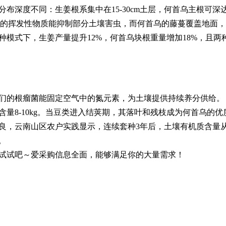
布深度不同：生姜根系集中在15-30cm土层，何首乌主根可深
释放的挥发性物质能抑制部分土壤害虫，而何首乌的藤蔓覆盖地面，
模式下，生姜产量提升12%，何首乌块根重量增加18%，且两
们的根瘤菌能固定空气中的氮元素，为土壤提供持续养分供给。
量8-10kg。当豆类进入结荚期，其落叶和残枝成为何首乌的优
良，云南山区农户实践显示，连续套种3年后，土壤有机质含量
。
试试吧～爱采购信息全面，能够满足你的大量需求！