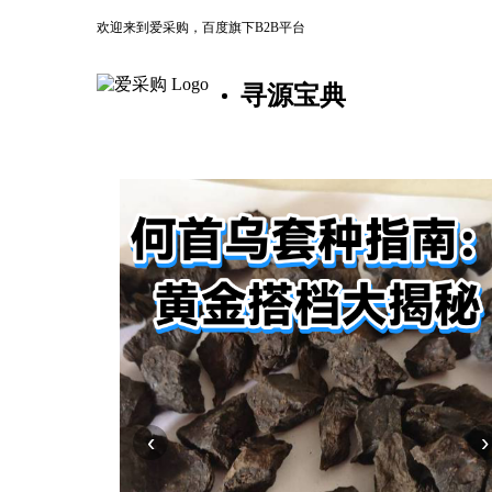
欢迎来到爱采购，百度旗下B2B平台
寻源宝典
‹
›