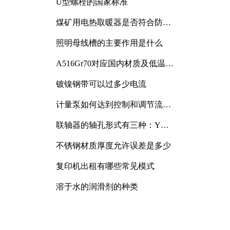
U型螺栓的国家标准
煤矿用电热取暖器是否符合防爆
电气设备标准
照明母线槽的主要作用是什么
A516Gr70对应国内材质及低温冲
击要求解析
镀镍钢带可以过多少电流
计量泵如何达到控制和调节流量
的目的
联轴器的轴孔形式有三种：Y
型、J型、Z型
不锈钢材质厚度允许误差是多少
复印机出租有哪些常见模式
溶于水的润滑剂的种类