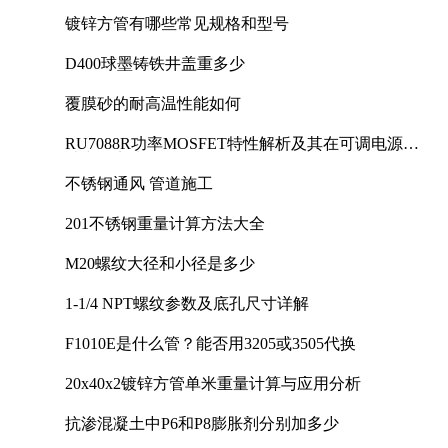
镀锌方管有哪些常见规格和型号
D400球墨铸铁井盖重多少
覆膜砂的耐高温性能如何
RU7088R功率MOSFET特性解析及其在可调电源设
计中的实践
不锈钢通风 管道施工
201不锈钢重量计算方法大全
M20螺纹大径和小径是多少
1-1/4 NPT螺纹参数及底孔尺寸详解
F1010E是什么管？能否用3205或3505代换
20x40x2镀锌方管单米重量计算与应用分析
抗渗混凝土中P6和P8膨胀剂分别加多少