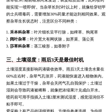
杂草在3叶期前根系尚未发达，表皮蜡质层薄，此时喷药
能实现'一喷即倒'。当杂草长到5叶以上时，就像给穿铠甲
的士兵喂毒药，需要增加30%药量才能达到相同效果。观
察杂草生长状态时，注意区分不同种类：
禾本科杂草
：叶片细长呈平行脉，如稗草、狗尾草
阔叶杂草
：叶片宽大有网状脉，如荠菜、蒲公英
莎草科杂草
：茎三棱形，如香附子
三、土壤湿度：雨后3天是最佳时机
土壤湿度直接影响药液吸收效率。雨后3天土壤含水量在
60%左右时，杂草气孔张开，药液能快速进入植物体内。
如果土壤过于干燥，杂草会关闭气孔自我保护；土壤过
湿则会导致药液被稀释，就像把浓缩果汁兑成白开水。
喷药前可用手指插入土壤2厘米测试湿度，感觉湿润但不
粘手即可。
爱采购上有产品的详细资料，方便你参考选择。为你提