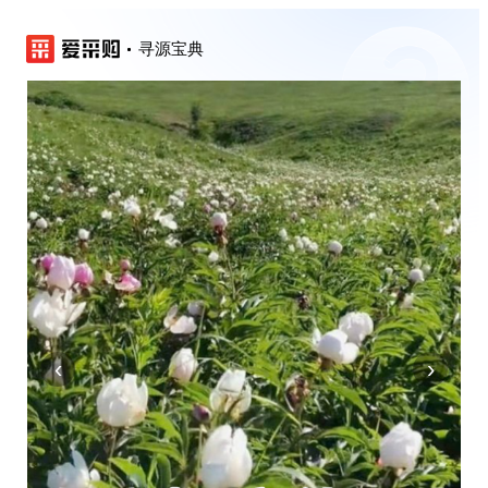
寻源宝典
‹
›