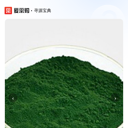
寻源宝典
‹
›