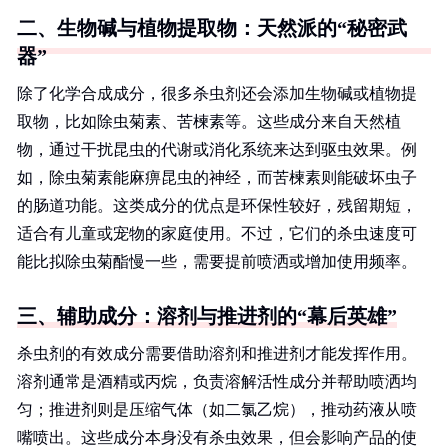
二、生物碱与植物提取物：天然派的“秘密武
器”
除了化学合成成分，很多杀虫剂还会添加生物碱或植物提
取物，比如除虫菊素、苦楝素等。这些成分来自天然植
物，通过干扰昆虫的代谢或消化系统来达到驱虫效果。例
如，除虫菊素能麻痹昆虫的神经，而苦楝素则能破坏虫子
的肠道功能。这类成分的优点是环保性较好，残留期短，
适合有儿童或宠物的家庭使用。不过，它们的杀虫速度可
能比拟除虫菊酯慢一些，需要提前喷洒或增加使用频率。
三、辅助成分：溶剂与推进剂的“幕后英雄”
杀虫剂的有效成分需要借助溶剂和推进剂才能发挥作用。
溶剂通常是酒精或丙烷，负责溶解活性成分并帮助喷洒均
匀；推进剂则是压缩气体（如二氯乙烷），推动药液从喷
嘴喷出。这些成分本身没有杀虫效果，但会影响产品的使