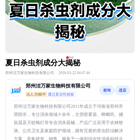
夏日杀虫剂成分大揭秘
郑州洁万家生物科技有限公司
·
2026-03-22 04:47:44
郑州洁万家生物科技有限公司
咨询
进店
法人:刘丽平
通过真实性核验
郑州洁万家生物科技有限公司2011年成立于河南省郑州市
荥阳市，专注消杀领域十余年，主营喷雾器、蟑螂药、捕
鼠器及灭蚊蝇灯等专业消杀器械，产品广泛应用于农林牧
渔、公共卫生及家庭防护领域，拥有完善的害虫防治解决
方案，是集研发、销售、服务于一体的综合性消杀科技企