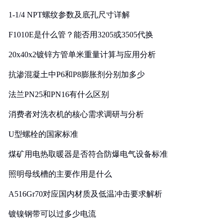
1-1/4 NPT螺纹参数及底孔尺寸详解
F1010E是什么管？能否用3205或3505代换
20x40x2镀锌方管单米重量计算与应用分析
抗渗混凝土中P6和P8膨胀剂分别加多少
法兰PN25和PN16有什么区别
消费者对洗衣机的核心需求调研与分析
U型螺栓的国家标准
煤矿用电热取暖器是否符合防爆电气设备标准
照明母线槽的主要作用是什么
A516Gr70对应国内材质及低温冲击要求解析
镀镍钢带可以过多少电流