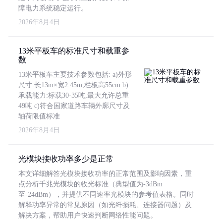
障电力系统稳定运行。
2026年8月4日
13米平板车的标准尺寸和载重参
数
13米平板车主要技术参数包括: a)外形
尺寸:长13m×宽2.45m,栏板高55cm b)
承载能力:标载30-35吨,最大允许总重
49吨 c)符合国家道路车辆外廓尺寸及
轴荷限值标准
2026年8月4日
光模块接收功率多少是正常
本文详细解答光模块接收功率的正常范围及影响因素，重
点分析千兆光模块的收光标准（典型值为-3dBm
至-24dBm），并提供不同速率光模块的参考值表格。同时
解释功率异常的常见原因（如光纤损耗、连接器问题）及
解决方案，帮助用户快速判断网络性能问题。