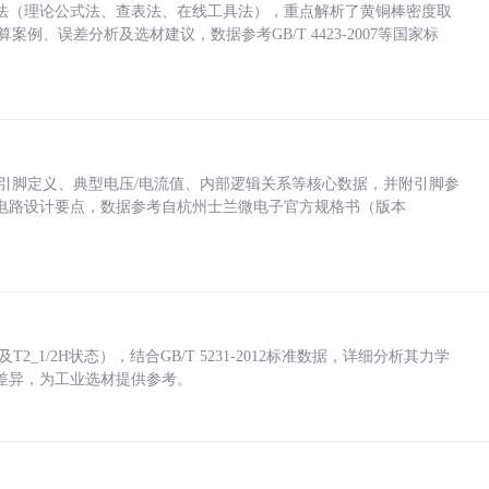
法（理论公式法、查表法、在线工具法），重点解析了黄铜棒密度取
计算案例、误差分析及选材建议，数据参考GB/T 4423-2007等国家标
括各引脚定义、典型电压/电流值、内部逻辑关系等核心数据，并附引脚参
电路设计要点，数据参考自杭州士兰微电子官方规格书（版本
_1/2H状态），结合GB/T 5231-2012标准数据，详细分析其力学
差异，为工业选材提供参考。