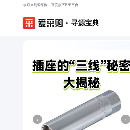
欢迎来到爱采购，百度旗下B2B平台
寻源宝典
‹
›