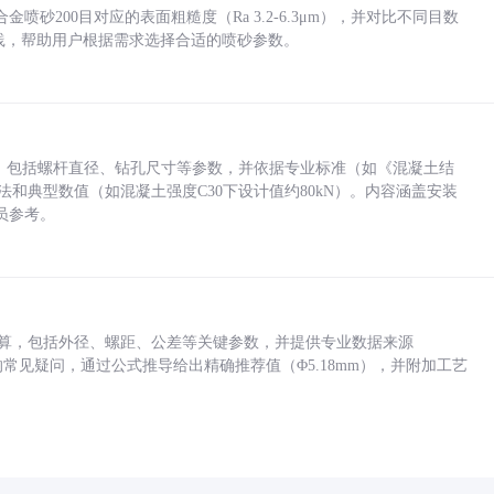
砂200目对应的表面粗糙度（Ra 3.2-6.3μm），并对比不同目数
业实践，帮助用户根据需求选择合适的喷砂参数。
力，包括螺杆直径、钻孔尺寸等参数，并依据专业标准（如《混凝土结
方法和典型数值（如混凝土强度C30下设计值约80kN）。内容涵盖安装
员参考。
底孔计算，包括外径、螺距、公差等关键参数，并提供专业数据来源
孔尺寸的常见疑问，通过公式推导给出精确推荐值（Φ5.18mm），并附加工艺