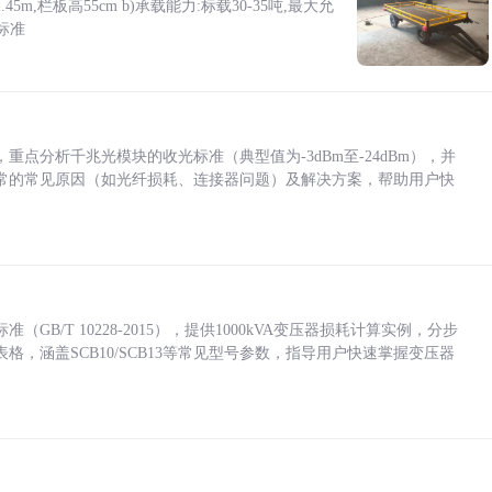
5m,栏板高55cm b)承载能力:标载30-35吨,最大允
标准
点分析千兆光模块的收光标准（典型值为-3dBm至-24dBm），并
常的常见原因（如光纤损耗、连接器问题）及解决方案，帮助用户快
/T 10228-2015），提供1000kVA变压器损耗计算实例，分步
，涵盖SCB10/SCB13等常见型号参数，指导用户快速掌握变压器