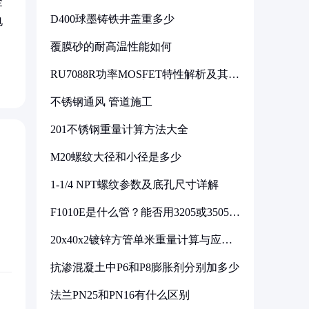
金
D400球墨铸铁井盖重多少
电
覆膜砂的耐高温性能如何
RU7088R功率MOSFET特性解析及其在
可调电源设计中的实践
不锈钢通风 管道施工
201不锈钢重量计算方法大全
M20螺纹大径和小径是多少
1-1/4 NPT螺纹参数及底孔尺寸详解
F1010E是什么管？能否用3205或3505代
换
20x40x2镀锌方管单米重量计算与应用
分析
抗渗混凝土中P6和P8膨胀剂分别加多少
法兰PN25和PN16有什么区别