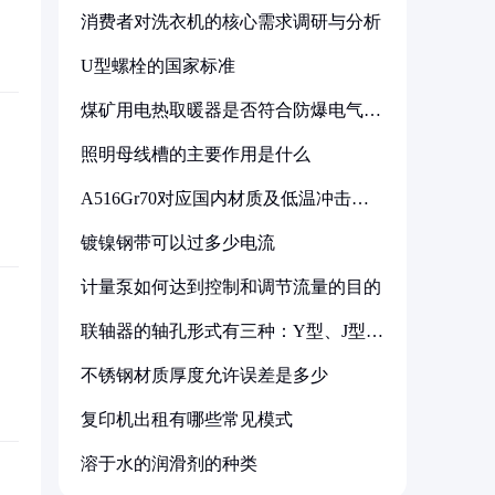
消费者对洗衣机的核心需求调研与分析
U型螺栓的国家标准
煤矿用电热取暖器是否符合防爆电气设
备标准
照明母线槽的主要作用是什么
A516Gr70对应国内材质及低温冲击要
求解析
镀镍钢带可以过多少电流
计量泵如何达到控制和调节流量的目的
联轴器的轴孔形式有三种：Y型、J型、
Z型
不锈钢材质厚度允许误差是多少
复印机出租有哪些常见模式
溶于水的润滑剂的种类