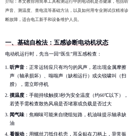
介绍：
本文教你用简单工具检测运行中的电动机是否健康，包括听
声音、测温度、查电流等基础方法，以及如何用专业测试仪精准诊
断故障，适合电工新手和设备维护人员。
一、基础自检法：五感诊断电动机状态
电动机运行时，先当一回“医生”用五感检查：
听声音
：正常运转应只有均匀的风声，若出现金属摩擦
声（轴承损坏）、嗡嗡声（缺相运行）或尖锐啸叫（扫
膛），需立即停机
摸温度
：手能持续触摸3秒为安全温度（约60℃以下），
若烫手需检查散热风扇是否堵塞或负载是否过大
闻气味
：焦糊味可能来自绕组短路，机油味提示轴承缺
油
看振动
：用螺丝刀抵住机壳，耳朵贴在刀柄上，异常振