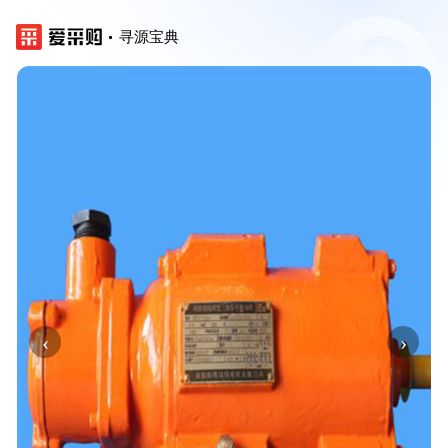
寻源宝典
‹
›