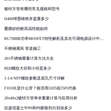
镀锌方管有哪些常见规格和型号
D400球墨铸铁井盖重多少
覆膜砂的耐高温性能如何
RU7088R功率MOSFET特性解析及其在可调电源设计中的
实践
不锈钢通风 管道施工
201不锈钢重量计算方法大全
M20螺纹大径和小径是多少
1-1/4 NPT螺纹参数及底孔尺寸详解
F1010E是什么管？能否用3205或3505代换
20x40x2镀锌方管单米重量计算与应用分析
抗渗混凝土中P6和P8膨胀剂分别加多少