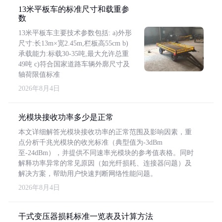
13米平板车的标准尺寸和载重参
数
13米平板车主要技术参数包括: a)外形
尺寸:长13m×宽2.45m,栏板高55cm b)
承载能力:标载30-35吨,最大允许总重
49吨 c)符合国家道路车辆外廓尺寸及
轴荷限值标准
2026年8月4日
光模块接收功率多少是正常
本文详细解答光模块接收功率的正常范围及影响因素，重
点分析千兆光模块的收光标准（典型值为-3dBm
至-24dBm），并提供不同速率光模块的参考值表格。同时
解释功率异常的常见原因（如光纤损耗、连接器问题）及
解决方案，帮助用户快速判断网络性能问题。
2026年8月4日
干式变压器损耗标准一览表及计算方法