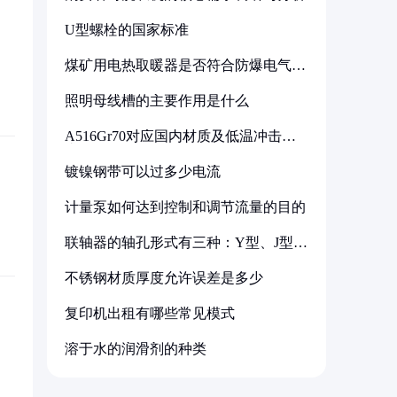
U型螺栓的国家标准
煤矿用电热取暖器是否符合防爆电气设
备标准
照明母线槽的主要作用是什么
A516Gr70对应国内材质及低温冲击要
求解析
镀镍钢带可以过多少电流
计量泵如何达到控制和调节流量的目的
联轴器的轴孔形式有三种：Y型、J型、
Z型
不锈钢材质厚度允许误差是多少
复印机出租有哪些常见模式
溶于水的润滑剂的种类