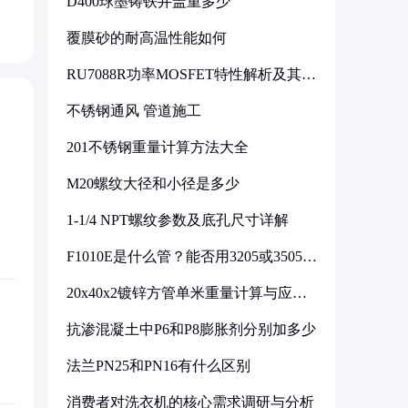
D400球墨铸铁井盖重多少
覆膜砂的耐高温性能如何
RU7088R功率MOSFET特性解析及其在
可调电源设计中的实践
不锈钢通风 管道施工
201不锈钢重量计算方法大全
M20螺纹大径和小径是多少
1-1/4 NPT螺纹参数及底孔尺寸详解
F1010E是什么管？能否用3205或3505代
换
20x40x2镀锌方管单米重量计算与应用
分析
抗渗混凝土中P6和P8膨胀剂分别加多少
法兰PN25和PN16有什么区别
消费者对洗衣机的核心需求调研与分析