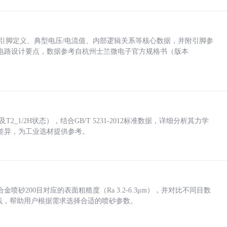
括各引脚定义、典型电压/电流值、内部逻辑关系等核心数据，并附引脚参
电路设计要点，数据参考自杭州士兰微电子官方规格书（版本
_1/2H状态），结合GB/T 5231-2012标准数据，详细分析其力学
差异，为工业选材提供参考。
砂200目对应的表面粗糙度（Ra 3.2-6.3μm），并对比不同目数
业实践，帮助用户根据需求选择合适的喷砂参数。