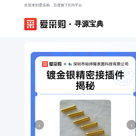
欢迎来到爱采购，百度旗下B2B平台
寻源宝典
‹
›