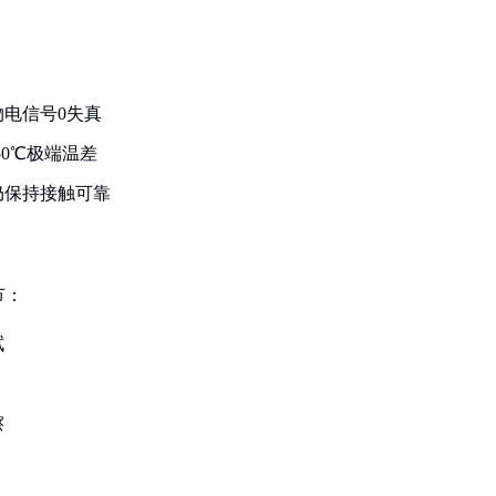
电信号0失真
50℃极端温差
仍保持接触可靠
节：
拭
擦