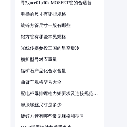
寻找nce01p30k MOSFET管的合适替代
型号
电梯的尺寸有哪些规格
镀锌方管尺寸一般有哪些
铝方管有哪些常见规格
光线传媒参投三国的星空爆冷
横担型号对应重量
锰矿石产品化合水含量
曲臂车规格型号大全
配电柜母排螺栓力矩要求及连接规范详
解
膨胀螺丝尺寸是多少
镀锌方管有哪些常见规格和型号