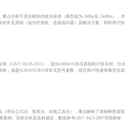
点分析千兆光模块的收光标准（典型值为-3dBm至-24dBm），并
常的常见原因（如光纤损耗、连接器问题）及解决方案，帮助用户快
/T 10228-2015），提供1000kVA变压器损耗计算实例，分步
，涵盖SCB10/SCB13等常见型号参数，指导用户快速掌握变压器
法（理论公式法、查表法、在线工具法），重点解析了黄铜棒密度取
计算案例、误差分析及选材建议，数据参考GB/T 4423-2007等国家标