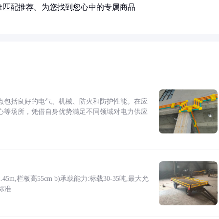
准匹配推荐。为您找到您心中的专属商品
点包括良好的电气、机械、防火和防护性能。在应
心等场所，凭借自身优势满足不同领域对电力供应
5m,栏板高55cm b)承载能力:标载30-35吨,最大允
标准