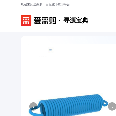
欢迎来到爱采购，百度旗下B2B平台
寻源宝典
‹
›