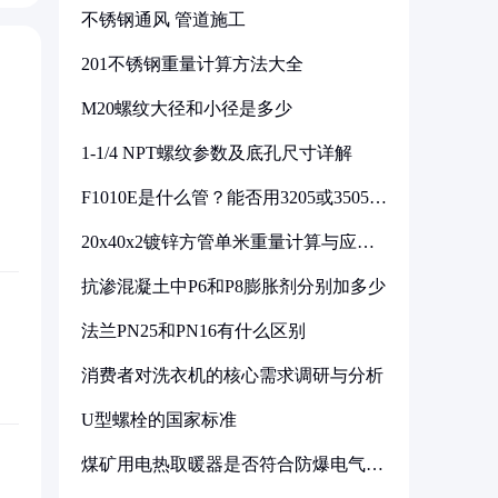
不锈钢通风 管道施工
201不锈钢重量计算方法大全
M20螺纹大径和小径是多少
1-1/4 NPT螺纹参数及底孔尺寸详解
F1010E是什么管？能否用3205或3505代
换
20x40x2镀锌方管单米重量计算与应用
分析
抗渗混凝土中P6和P8膨胀剂分别加多少
法兰PN25和PN16有什么区别
消费者对洗衣机的核心需求调研与分析
U型螺栓的国家标准
煤矿用电热取暖器是否符合防爆电气设
备标准