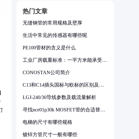
热门文章
无缝钢管的常用规格及壁厚
生活中常见的传感器有哪些呢
PE100管材的含义是什么
工业厂房载重标准：一平方米能承受多
少公斤
CONOSTAN公司简介
C13和C14插头国标与欧标的区别及其
标准解析
础
LGJ-240/30导线参数及载流量解析
升
寻找nce01p30k MOSFET管的合适替代
订
型号
电梯的尺寸有哪些规格
镀锌方管尺寸一般有哪些