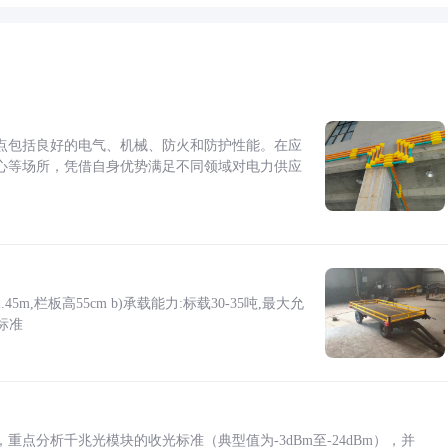
点包括良好的电气、机械、防火和防护性能。在应
心等场所，凭借自身优势满足不同领域对电力供应
5m,栏板高55cm b)承载能力:标载30-35吨,最大允
标准
点分析千兆光模块的收光标准（典型值为-3dBm至-24dBm），并