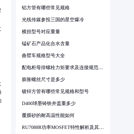
铝方管有哪些常见规格
使
光线传媒参投三国的星空爆冷
支
横担型号对应重量
锰矿石产品化合水含量
曲臂车规格型号大全
配电柜母排螺栓力矩要求及连接规范详
解
膨胀螺丝尺寸是多少
就
镀锌方管有哪些常见规格和型号
睡
如
D400球墨铸铁井盖重多少
覆膜砂的耐高温性能如何
RU7088R功率MOSFET特性解析及其在
可调电源设计中的实践