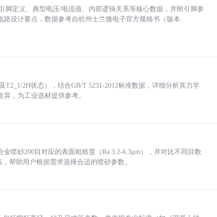
括各引脚定义、典型电压/电流值、内部逻辑关系等核心数据，并附引脚参
电路设计要点，数据参考自杭州士兰微电子官方规格书（版本
_1/2H状态），结合GB/T 5231-2012标准数据，详细分析其力学
差异，为工业选材提供参考。
砂200目对应的表面粗糙度（Ra 3.2-6.3μm），并对比不同目数
业实践，帮助用户根据需求选择合适的喷砂参数。