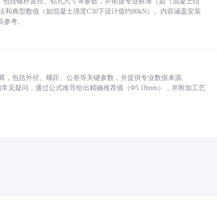
力，包括螺杆直径、钻孔尺寸等参数，并依据专业标准（如《混凝土结
方法和典型数值（如混凝土强度C30下设计值约80kN）。内容涵盖安装
员参考。
底孔计算，包括外径、螺距、公差等关键参数，并提供专业数据来源
孔尺寸的常见疑问，通过公式推导给出精确推荐值（Φ5.18mm），并附加工艺