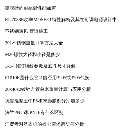
覆膜砂的耐高温性能如何
RU7088R功率MOSFET特性解析及其在可调电源设计中的
实践
不锈钢通风 管道施工
201不锈钢重量计算方法大全
M20螺纹大径和小径是多少
1-1/4 NPT螺纹参数及底孔尺寸详解
F1010E是什么管？能否用3205或3505代换
20x40x2镀锌方管单米重量计算与应用分析
抗渗混凝土中P6和P8膨胀剂分别加多少
法兰PN25和PN16有什么区别
消费者对洗衣机的核心需求调研与分析