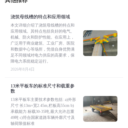
其他推荐
浇筑母线槽的特点和应用领域
本文详细介绍了浇筑母线槽的特点和
应用领域。其特点包括良好的电气、
机械、防火和防护性能。在应用上，
广泛用于商业建筑、工业厂房、医院
和数据中心等场所，凭借自身优势满
足不同领域对电力供应的高要求，保
障电力系统稳定运行。
2026年8月4日
13米平板车的标准尺寸和载重参
数
13米平板车主要技术参数包括: a)外形
尺寸:长13m×宽2.45m,栏板高55cm b)
承载能力:标载30-35吨,最大允许总重
49吨 c)符合国家道路车辆外廓尺寸及
轴荷限值标准