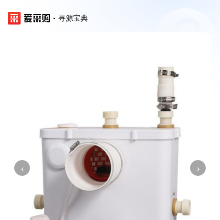
寻源宝典
‹
›