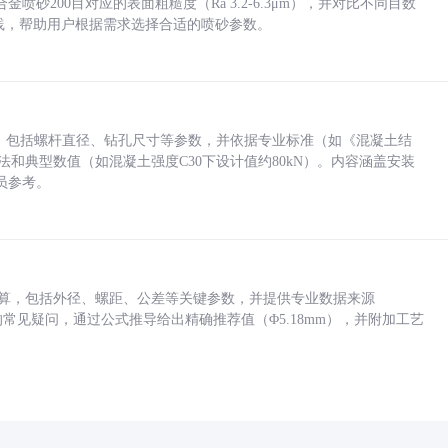
砂200目对应的表面粗糙度（Ra 3.2-6.3μm），并对比不同目数
业实践，帮助用户根据需求选择合适的喷砂参数。
力，包括螺杆直径、钻孔尺寸等参数，并依据专业标准（如《混凝土结
方法和典型数值（如混凝土强度C30下设计值约80kN）。内容涵盖安装
员参考。
底孔计算，包括外径、螺距、公差等关键参数，并提供专业数据来源
孔尺寸的常见疑问，通过公式推导给出精确推荐值（Φ5.18mm），并附加工艺