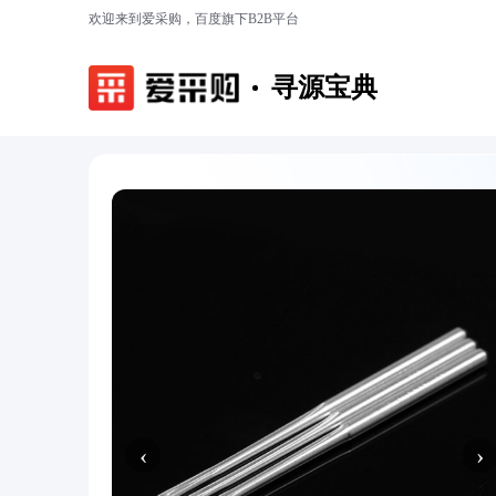
欢迎来到爱采购，百度旗下B2B平台
寻源宝典
‹
›