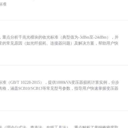
标准
点分析千兆光模块的收光标准（典型值为-3dBm至-24dBm），并
常的常见原因（如光纤损耗、连接器问题）及解决方案，帮助用户快
/T 10228-2015），提供1000kVA变压器损耗计算实例，分步
，涵盖SCB10/SCB13等常见型号参数，指导用户快速掌握变压器
法（理论公式法、查表法、在线工具法），重点解析了黄铜棒密度取