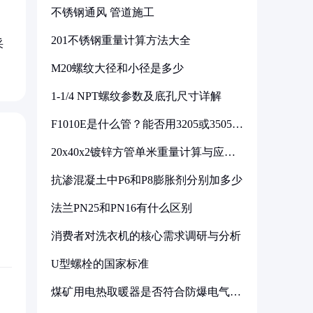
不锈钢通风 管道施工
201不锈钢重量计算方法大全
采
M20螺纹大径和小径是多少
1-1/4 NPT螺纹参数及底孔尺寸详解
F1010E是什么管？能否用3205或3505代
换
20x40x2镀锌方管单米重量计算与应用
分析
抗渗混凝土中P6和P8膨胀剂分别加多少
法兰PN25和PN16有什么区别
消费者对洗衣机的核心需求调研与分析
U型螺栓的国家标准
煤矿用电热取暖器是否符合防爆电气设
备标准