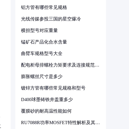
铝方管有哪些常见规格
光线传媒参投三国的星空爆冷
横担型号对应重量
锰矿石产品化合水含量
曲臂车规格型号大全
配电柜母排螺栓力矩要求及连接规范详
解
膨胀螺丝尺寸是多少
镀锌方管有哪些常见规格和型号
D400球墨铸铁井盖重多少
覆膜砂的耐高温性能如何
方
RU7088R功率MOSFET特性解析及其在
二
可调电源设计中的实践