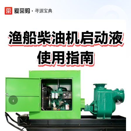
寻源宝典
‹
›