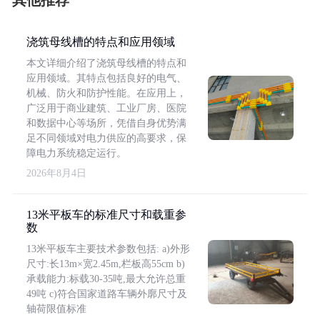
其他推荐
浇筑母线槽的特点和应用领域
本文详细介绍了浇筑母线槽的特点和
应用领域。其特点包括良好的电气、
机械、防火和防护性能。在应用上，
广泛用于商业建筑、工业厂房、医院
和数据中心等场所，凭借自身优势满
足不同领域对电力供应的高要求，保
障电力系统稳定运行。
2026年8月4日
13米平板车的标准尺寸和载重参
数
13米平板车主要技术参数包括: a)外形
尺寸:长13m×宽2.45m,栏板高55cm b)
承载能力:标载30-35吨,最大允许总重
49吨 c)符合国家道路车辆外廓尺寸及
轴荷限值标准