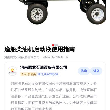
渔船柴油机启动液使用指南
河南腾龙石油设备有限公司
·
2026-03-22 04:06:36
河南腾龙石油设备有限公司
咨询
进店
法人:李瑞英
通过真实性核验
河南腾龙石油设备有限公司位于河南省濮阳市华龙区，专
注石油钻采设备制造，主营随车吊、修井机、撬装泵等石
油装备，产品覆盖油气田开发全产业链。公司依托20余年
行业积淀，拥有完备资质与成熟技术，为全球客户提供高
效可靠的石油工程解决方案。