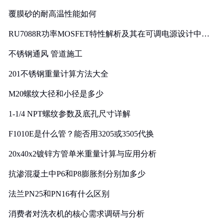
覆膜砂的耐高温性能如何
RU7088R功率MOSFET特性解析及其在可调电源设计中的
实践
不锈钢通风 管道施工
201不锈钢重量计算方法大全
M20螺纹大径和小径是多少
1-1/4 NPT螺纹参数及底孔尺寸详解
F1010E是什么管？能否用3205或3505代换
20x40x2镀锌方管单米重量计算与应用分析
抗渗混凝土中P6和P8膨胀剂分别加多少
法兰PN25和PN16有什么区别
消费者对洗衣机的核心需求调研与分析