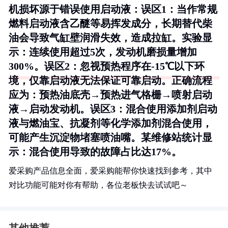
机损坏源于错误使用启动液：
误区1：当作常规
燃料
启动液含乙醚等易挥发成分，长期替代柴
油会导致气缸壁润滑失效，造成拉缸。实验显
示：连续使用超过5次，发动机磨损量增加
300%。
误区2：忽视预热程序
在-15℃以下环
境，仅靠启动液无法保证可靠启动。正确流程
应为：预热油底壳→预热进气格栅→喷射启动
液→启动发动机。
误区3：混合使用添加剂
启动
液与燃油宝、抗凝剂等化学添加剂混合使用，
可能产生沉淀物堵塞喷油嘴。某维修站统计显
示：混合使用导致的故障占比达17%。
爱采购产品信息全面，爱采购能帮你快速找到参考，其中
对比功能可能对你有帮助，各位老板快去试试吧～