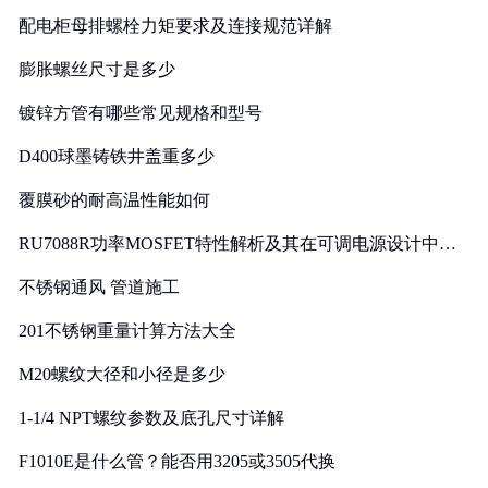
配电柜母排螺栓力矩要求及连接规范详解
膨胀螺丝尺寸是多少
镀锌方管有哪些常见规格和型号
D400球墨铸铁井盖重多少
覆膜砂的耐高温性能如何
RU7088R功率MOSFET特性解析及其在可调电源设计中的
实践
不锈钢通风 管道施工
201不锈钢重量计算方法大全
M20螺纹大径和小径是多少
1-1/4 NPT螺纹参数及底孔尺寸详解
F1010E是什么管？能否用3205或3505代换