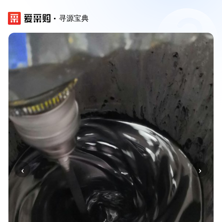
寻源宝典
‹
›