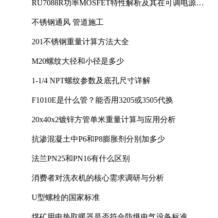
RU7088R功率MOSFET特性解析及其在可调电源设
计中的实践
不锈钢通风 管道施工
201不锈钢重量计算方法大全
M20螺纹大径和小径是多少
1-1/4 NPT螺纹参数及底孔尺寸详解
F1010E是什么管？能否用3205或3505代换
20x40x2镀锌方管单米重量计算与应用分析
抗渗混凝土中P6和P8膨胀剂分别加多少
法兰PN25和PN16有什么区别
消费者对洗衣机的核心需求调研与分析
U型螺栓的国家标准
煤矿用电热取暖器是否符合防爆电气设备标准