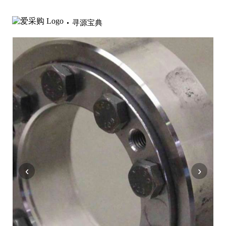
寻源宝典
‹
›