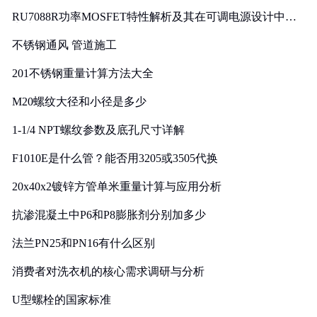
RU7088R功率MOSFET特性解析及其在可调电源设计中的
实践
不锈钢通风 管道施工
201不锈钢重量计算方法大全
M20螺纹大径和小径是多少
1-1/4 NPT螺纹参数及底孔尺寸详解
F1010E是什么管？能否用3205或3505代换
20x40x2镀锌方管单米重量计算与应用分析
抗渗混凝土中P6和P8膨胀剂分别加多少
法兰PN25和PN16有什么区别
消费者对洗衣机的核心需求调研与分析
U型螺栓的国家标准