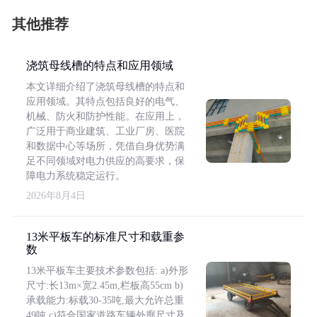
其他推荐
浇筑母线槽的特点和应用领域
本文详细介绍了浇筑母线槽的特点和
应用领域。其特点包括良好的电气、
机械、防火和防护性能。在应用上，
广泛用于商业建筑、工业厂房、医院
和数据中心等场所，凭借自身优势满
足不同领域对电力供应的高要求，保
障电力系统稳定运行。
2026年8月4日
13米平板车的标准尺寸和载重参
数
13米平板车主要技术参数包括: a)外形
尺寸:长13m×宽2.45m,栏板高55cm b)
承载能力:标载30-35吨,最大允许总重
49吨 c)符合国家道路车辆外廓尺寸及