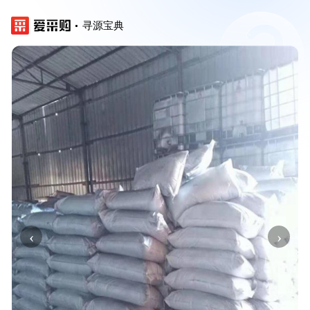
寻源宝典
‹
›