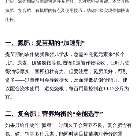
介绍：
农作物提苗期需快速补充养分，选对肥料是关键。本文介绍
氮肥、复合肥、有机肥的特点及使用技巧，助你轻松实现作物快速
生长。
一、氮肥：提苗期的“加速剂”
提苗期的农作物就像婴儿学步，急需补充氮元素来“长个
儿”。尿素、碳酸氢铵等氮肥能快速被作物吸收，让叶片变
得油绿厚实，茎秆粗壮有力。但要注意，氮肥虽好，可别
贪多——过量使用会导致徒长，反而降低抗倒伏能力。建
议配合浇水使用，避免烧根，每亩用量控制在10-15公斤为
宜。
二、复合肥：营养均衡的“全能选手”
如果只给作物吃“氮餐”，时间久了会营养不良。复合肥含有
氮、磷、钾等多种元素，能同时满足提苗期对养分的需