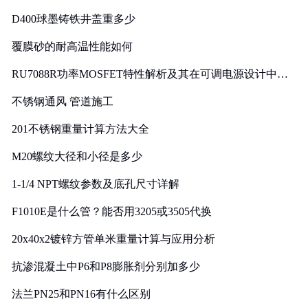
D400球墨铸铁井盖重多少
覆膜砂的耐高温性能如何
RU7088R功率MOSFET特性解析及其在可调电源设计中的
实践
不锈钢通风 管道施工
201不锈钢重量计算方法大全
M20螺纹大径和小径是多少
1-1/4 NPT螺纹参数及底孔尺寸详解
F1010E是什么管？能否用3205或3505代换
20x40x2镀锌方管单米重量计算与应用分析
抗渗混凝土中P6和P8膨胀剂分别加多少
法兰PN25和PN16有什么区别