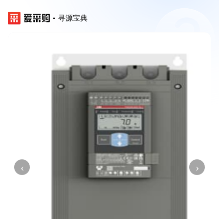
寻源宝典
‹
›