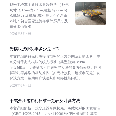
13米平板车主要技术参数包括: a)外形
尺寸:长13m×宽2.45m,栏板高55cm b)
承载能力:标载30-35吨,最大允许总重
49吨 c)符合国家道路车辆外廓尺寸及
轴荷限值标准
2026年8月4日
光模块接收功率多少是正常
本文详细解答光模块接收功率的正常范围及影响因素，重
点分析千兆光模块的收光标准（典型值为-3dBm
至-24dBm），并提供不同速率光模块的参考值表格。同时
解释功率异常的常见原因（如光纤损耗、连接器问题）及
解决方案，帮助用户快速判断网络性能问题。
2026年8月4日
干式变压器损耗标准一览表及计算方法
本文详细解析干式变压器空载损耗、负载损耗的国家标准
（GB/T 10228-2015），提供1000kVA变压器损耗计算实