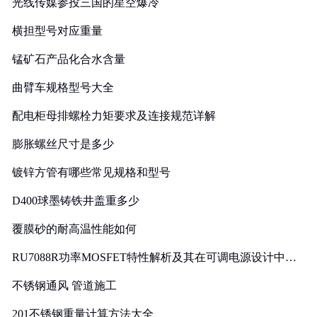
光线传媒参投三国的星空爆冷
横担型号对应重量
锰矿石产品化合水含量
曲臂车规格型号大全
配电柜母排螺栓力矩要求及连接规范详解
膨胀螺丝尺寸是多少
镀锌方管有哪些常见规格和型号
D400球墨铸铁井盖重多少
覆膜砂的耐高温性能如何
RU7088R功率MOSFET特性解析及其在可调电源设计中的
实践
不锈钢通风 管道施工
201不锈钢重量计算方法大全