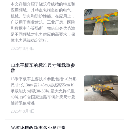
本文详细介绍了浇筑母线槽的特点和
应用领域。其特点包括良好的电气、
机械、防火和防护性能。在应用上，
广泛用于商业建筑、工业厂房、医院
和数据中心等场所，凭借自身优势满
足不同领域对电力供应的高要求，保
障电力系统稳定运行。
2026年8月4日
13米平板车的标准尺寸和载重参
数
13米平板车主要技术参数包括: a)外形
尺寸:长13m×宽2.45m,栏板高55cm b)
承载能力:标载30-35吨,最大允许总重
49吨 c)符合国家道路车辆外廓尺寸及
轴荷限值标准
2026年8月4日
光模块接收功率多少是正常