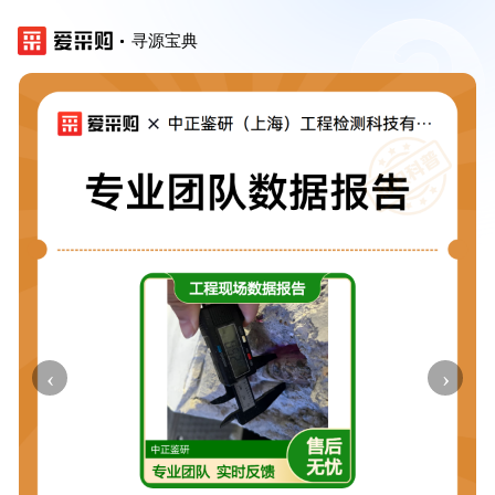
寻源宝典
‹
›