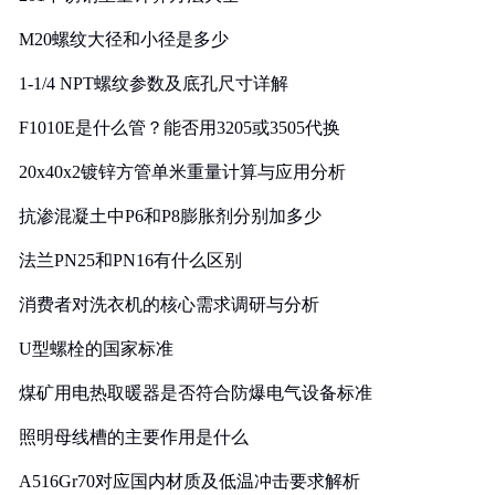
M20螺纹大径和小径是多少
1-1/4 NPT螺纹参数及底孔尺寸详解
F1010E是什么管？能否用3205或3505代换
20x40x2镀锌方管单米重量计算与应用分析
抗渗混凝土中P6和P8膨胀剂分别加多少
法兰PN25和PN16有什么区别
消费者对洗衣机的核心需求调研与分析
U型螺栓的国家标准
煤矿用电热取暖器是否符合防爆电气设备标准
照明母线槽的主要作用是什么
A516Gr70对应国内材质及低温冲击要求解析