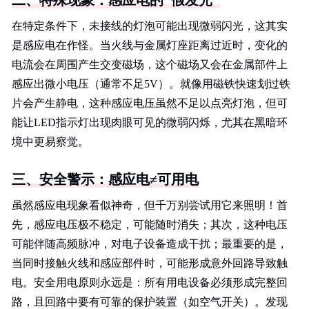
二、特殊现象：感应电的"假发光"
在特定条件下，未接线的灯泡可能出现微弱闪光，这其实
是感应电在作怪。当火线与金属灯座距离过近时，变化的
电流会在周围产生交变磁场，这个磁场又会在金属部件上
感应出微小电压（通常不足5V）。就像用磁铁快速划过铁
片会产生静电，这种感应电压虽然不足以点亮灯泡，但可
能让LED指示灯出现肉眼可见的微弱闪烁，尤其在黑暗环
境中更易察觉。
三、安全警示：感应电≠可用电
虽然感应电现象看似神奇，但千万别尝试用它来照明！首
先，感应电压极不稳定，可能随时消失；其次，这种电压
可能伴随高频脉冲，对电子设备造成干扰；最重要的是，
当同时接触火线和感应部件时，可能形成意外回路导致触
电。安全用电原则永远是：所有用电设备必须形成完整回
路，且回路中要有可靠的保护装置（如空气开关）。发现