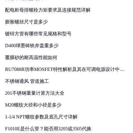
配电柜母排螺栓力矩要求及连接规范详解
膨胀螺丝尺寸是多少
镀锌方管有哪些常见规格和型号
D400球墨铸铁井盖重多少
覆膜砂的耐高温性能如何
RU7088R功率MOSFET特性解析及其在可调电源设计中的
实践
不锈钢通风 管道施工
201不锈钢重量计算方法大全
M20螺纹大径和小径是多少
1-1/4 NPT螺纹参数及底孔尺寸详解
F1010E是什么管？能否用3205或3505代换