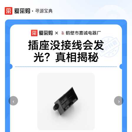
寻源宝典
‹
›