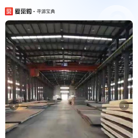
寻源宝典
‹
›