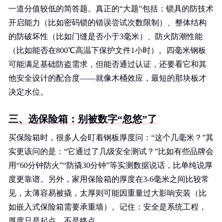
一道分值较低的简答题。真正的“大题”包括：锁具的防技术
开启能力（比如密码锁的错误尝试次数限制）、整体结构
的防破坏性（比如门缝是否小于3毫米）、防火防潮性能
（比如能否在800℃高温下保护文件1小时）。四毫米钢板
可能满足基础防盗需求，但能否通过认证，还要看它和其
他安全设计的配合度——就像木桶效应，最短的那块板才
决定水位。
三、选保险箱：别被数字“忽悠”了
买保险箱时，很多人会盯着钢板厚度问：“这个几毫米？”其
实更该问的是：“它通过了几级安全测试？”比如有些品牌会
用“60分钟防火”“防撬30分钟”等实测数据说话，比单纯说厚
度更靠谱。另外，家用保险箱的厚度在3-6毫米之间比较常
见，太薄容易被撬，太厚则可能因重量过大影响安装（比
如嵌入式保险箱需要承重墙）。记住：安全是系统工程，
厚度只是起点，不是终点。