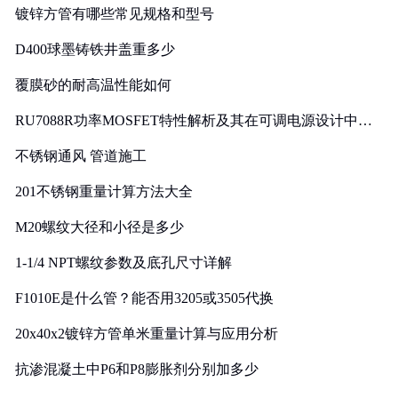
镀锌方管有哪些常见规格和型号
D400球墨铸铁井盖重多少
覆膜砂的耐高温性能如何
RU7088R功率MOSFET特性解析及其在可调电源设计中的
实践
不锈钢通风 管道施工
201不锈钢重量计算方法大全
M20螺纹大径和小径是多少
1-1/4 NPT螺纹参数及底孔尺寸详解
F1010E是什么管？能否用3205或3505代换
20x40x2镀锌方管单米重量计算与应用分析
抗渗混凝土中P6和P8膨胀剂分别加多少