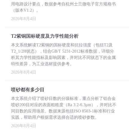
用电路设计要点，数据参考自杭州士兰微电子官方规格书
（版本V1.2）。
2026年8月4日
T2紫铜国标硬度及力学性能分析
本文系统解读T2紫铜的国标硬度和抗拉强度（包括T2及
T2_1/2H状态），结合GB/T 5231-2012标准数据，详细分
析其力学性能指标及影响因素，并对比不同状态下的金属
特性差异，为工业选材提供参考。
2026年8月4日
喷砂都有多少目
本文系统介绍了喷砂目数的分级标准，重点分析了铝合金
喷砂200目对应的表面粗糙度（Ra 3.2-6.3μm），并对比不
同目数的应用场景。数据来源包括ISO 8503-1标准和行业
实践，帮助用户根据需求选择合适的喷砂参数。
2026年8月4日