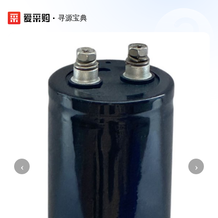
寻源宝典
‹
›