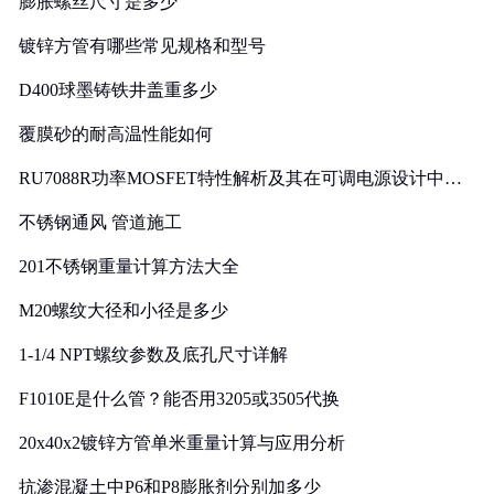
膨胀螺丝尺寸是多少
镀锌方管有哪些常见规格和型号
D400球墨铸铁井盖重多少
覆膜砂的耐高温性能如何
RU7088R功率MOSFET特性解析及其在可调电源设计中的
实践
不锈钢通风 管道施工
201不锈钢重量计算方法大全
M20螺纹大径和小径是多少
1-1/4 NPT螺纹参数及底孔尺寸详解
F1010E是什么管？能否用3205或3505代换
20x40x2镀锌方管单米重量计算与应用分析
抗渗混凝土中P6和P8膨胀剂分别加多少