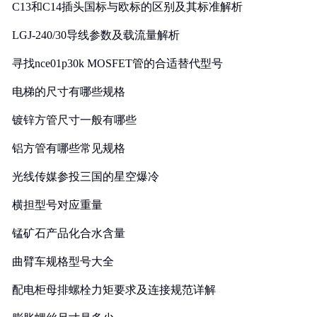
C13和C14插头国标与欧标的区别及其标准解析
LGJ-240/30导线参数及载流量解析
寻找nce01p30k MOSFET管的合适替代型号
电梯的尺寸有哪些规格
镀锌方管尺寸一般有哪些
铝方管有哪些常见规格
光线传媒参投三国的星空爆冷
横担型号对应重量
锰矿石产品化合水含量
曲臂车规格型号大全
配电柜母排螺栓力矩要求及连接规范详解