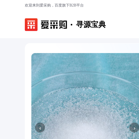
欢迎来到爱采购，百度旗下B2B平台
寻源宝典
‹
›