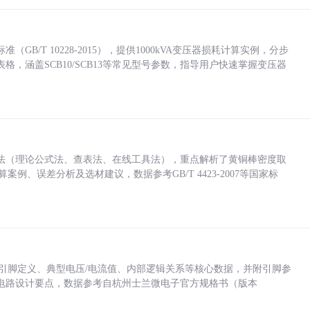
/T 10228-2015），提供1000kVA变压器损耗计算实例，分步
，涵盖SCB10/SCB13等常见型号参数，指导用户快速掌握变压器
法（理论公式法、查表法、在线工具法），重点解析了黄铜棒密度取
计算案例、误差分析及选材建议，数据参考GB/T 4423-2007等国家标
括各引脚定义、典型电压/电流值、内部逻辑关系等核心数据，并附引脚参
电路设计要点，数据参考自杭州士兰微电子官方规格书（版本