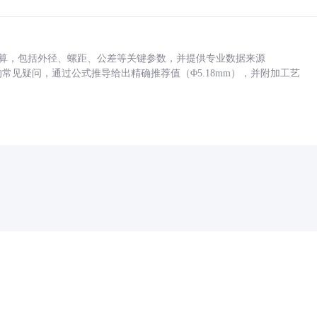
底孔计算，包括外径、螺距、公差等关键参数，并提供专业数据来源
孔尺寸的常见疑问，通过公式推导给出精确推荐值（Φ5.18mm），并附加工艺
药品医疗器械网络信息服务备案(京)网药械信息备字（2021）第00159号
京ICP证030173号
京公网安备11000002000001号