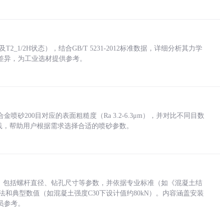
_1/2H状态），结合GB/T 5231-2012标准数据，详细分析其力学
差异，为工业选材提供参考。
砂200目对应的表面粗糙度（Ra 3.2-6.3μm），并对比不同目数
业实践，帮助用户根据需求选择合适的喷砂参数。
力，包括螺杆直径、钻孔尺寸等参数，并依据专业标准（如《混凝土结
方法和典型数值（如混凝土强度C30下设计值约80kN）。内容涵盖安装
员参考。