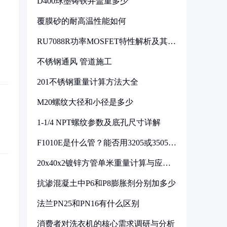
D400球墨铸铁井盖重多少
覆膜砂的耐高温性能如何
RU7088R功率MOSFET特性解析及其在
可调电源设计中的实践
不锈钢通风 管道施工
201不锈钢重量计算方法大全
M20螺纹大径和小径是多少
1-1/4 NPT螺纹参数及底孔尺寸详解
F1010E是什么管？能否用3205或3505代
换
20x40x2镀锌方管单米重量计算与应用
分析
抗渗混凝土中P6和P8膨胀剂分别加多少
法兰PN25和PN16有什么区别
消费者对洗衣机的核心需求调研与分析