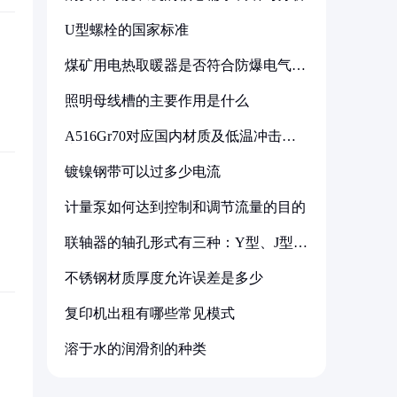
U型螺栓的国家标准
煤矿用电热取暖器是否符合防爆电气设
备标准
照明母线槽的主要作用是什么
A516Gr70对应国内材质及低温冲击要
求解析
镀镍钢带可以过多少电流
计量泵如何达到控制和调节流量的目的
联轴器的轴孔形式有三种：Y型、J型、
Z型
不锈钢材质厚度允许误差是多少
复印机出租有哪些常见模式
溶于水的润滑剂的种类