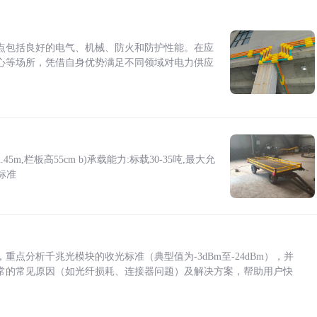
点包括良好的电气、机械、防火和防护性能。在应
心等场所，凭借自身优势满足不同领域对电力供应
5m,栏板高55cm b)承载能力:标载30-35吨,最大允
标准
点分析千兆光模块的收光标准（典型值为-3dBm至-24dBm），并
常的常见原因（如光纤损耗、连接器问题）及解决方案，帮助用户快