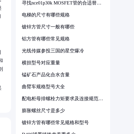
寻找nce01p30k MOSFET管的合适替代
型号
类
电梯的尺寸有哪些规格
用
镀锌方管尺寸一般有哪些
铝方管有哪些常见规格
光线传媒参投三国的星空爆冷
引
和
横担型号对应重量
剂
锰矿石产品化合水含量
曲臂车规格型号大全
采
配电柜母排螺栓力矩要求及连接规范详
解
膨胀螺丝尺寸是多少
镀锌方管有哪些常见规格和型号