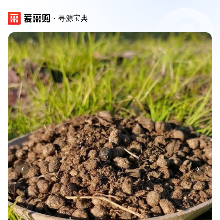
寻源宝典
‹
›