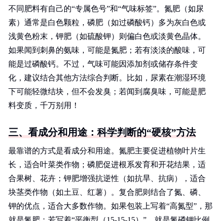
不同肥料有自己的“专属色号”和“气味标签”。氮肥（如尿
素）通常是白色颗粒，磷肥（如过磷酸钙）多为灰白色或
浅黄色粉末，钾肥（如硫酸钾）则偏白色或淡黄色晶体。
如果闻到刺鼻的氨味，可能是氮肥；若有淡淡的酸味，可
能是过磷酸钙。不过，气味可能因添加剂或储存条件变
化，建议结合其他方法综合判断。比如，尿素在潮湿环境
下可能轻微结块，但不会发臭；若闻到腐臭味，可能是肥
料变质，千万别用！
三、看成分和用途：科学判断的“硬核”方法
最靠谱的方式是看成分和用途。氮肥主要促进植物叶片生
长，适合叶菜类作物；磷肥促进根系发育和开花结果，适
合果树、花卉；钾肥增强抗逆性（如抗旱、抗病），适合
块茎类作物（如土豆、红薯）。复合肥则结合了氮、磷、
钾的优点，适合大多数作物。如果包装上写着“高氮型”，那
就是氮肥；若写着“平衡型（15-15-15）”，就是氮磷钾比例