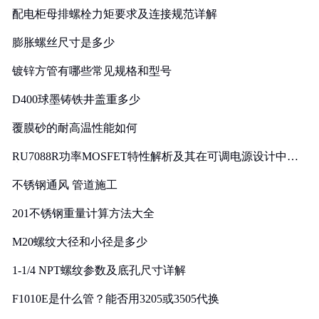
配电柜母排螺栓力矩要求及连接规范详解
膨胀螺丝尺寸是多少
镀锌方管有哪些常见规格和型号
D400球墨铸铁井盖重多少
覆膜砂的耐高温性能如何
RU7088R功率MOSFET特性解析及其在可调电源设计中的
实践
不锈钢通风 管道施工
201不锈钢重量计算方法大全
M20螺纹大径和小径是多少
1-1/4 NPT螺纹参数及底孔尺寸详解
F1010E是什么管？能否用3205或3505代换