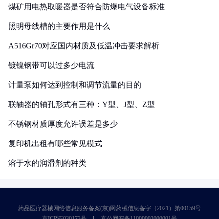
煤矿用电热取暖器是否符合防爆电气设备标准
照明母线槽的主要作用是什么
A516Gr70对应国内材质及低温冲击要求解析
镀镍钢带可以过多少电流
计量泵如何达到控制和调节流量的目的
联轴器的轴孔形式有三种：Y型、J型、Z型
不锈钢材质厚度允许误差是多少
复印机出租有哪些常见模式
溶于水的润滑剂的种类
药品医疗器械网络信息服务备案(京)网药械信息备字（2021）第00159号
京ICP证030173号
京公网安备11000002000001号