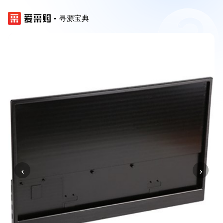
寻源宝典
‹
›