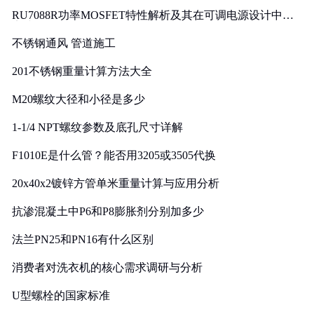
RU7088R功率MOSFET特性解析及其在可调电源设计中的
实践
不锈钢通风 管道施工
201不锈钢重量计算方法大全
M20螺纹大径和小径是多少
1-1/4 NPT螺纹参数及底孔尺寸详解
F1010E是什么管？能否用3205或3505代换
20x40x2镀锌方管单米重量计算与应用分析
抗渗混凝土中P6和P8膨胀剂分别加多少
法兰PN25和PN16有什么区别
消费者对洗衣机的核心需求调研与分析
U型螺栓的国家标准