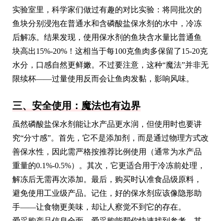
实验室里，科学家们做过有趣的对比实验：将同批次的
鱼块分别浸泡在普通水和含磷酸盐保水剂的水中，冷冻
后解冻。结果发现，使用保水剂的鱼块含水量比普通鱼
块高出15%-20%！这相当于每100克鱼肉多保留了15-20克
水分，口感自然更鲜嫩。不过要注意，这种“魔法”并非无
限续杯——过量使用反而会让鱼肉发黏，影响风味。
三、安全使用：魔法也有边界
虽然磷酸盐保水剂能让水产品更水润，但使用时也要讲
究“分寸感”。首先，它不是添加剂，而是通过物理方式改
善保水性，因此需严格按推荐比例使用（通常为水产品
重量的0.1%-0.5%）。其次，它更适合用于冷冻前处理，
解冻后无需再次添加。最后，购买时认准食品级原料，
避免使用工业级产品。记住，好的保水剂应该像隐形助
手——让食物更美味，却让人察觉不到它的存在。
爱采购产品信息全面，爱采购能帮你快速找到参考，其