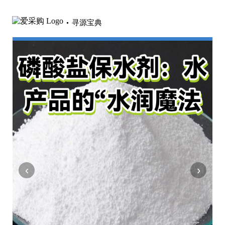
寻源宝典
‹
›