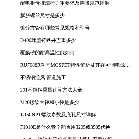
配电柜母排螺栓力矩要求及连接规范详解
膨胀螺丝尺寸是多少
镀锌方管有哪些常见规格和型号
D400球墨铸铁井盖重多少
覆膜砂的耐高温性能如何
RU7088R功率MOSFET特性解析及其在可调电源设
计中的实践
不锈钢通风 管道施工
201不锈钢重量计算方法大全
M20螺纹大径和小径是多少
1-1/4 NPT螺纹参数及底孔尺寸详解
F1010E是什么管？能否用3205或3505代换