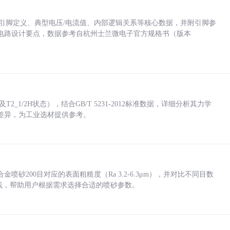
括各引脚定义、典型电压/电流值、内部逻辑关系等核心数据，并附引脚参
电路设计要点，数据参考自杭州士兰微电子官方规格书（版本
_1/2H状态），结合GB/T 5231-2012标准数据，详细分析其力学
差异，为工业选材提供参考。
砂200目对应的表面粗糙度（Ra 3.2-6.3μm），并对比不同目数
业实践，帮助用户根据需求选择合适的喷砂参数。