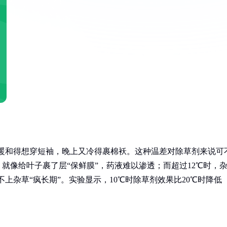
白天暖和得想穿短袖，晚上又冷得裹棉袄。这种温差对除草剂来说可
就像给叶子裹了层“保鲜膜”，药液难以渗透；而超过12℃时，
不上杂草“疯长期”。实验显示，10℃时除草剂效果比20℃时降低