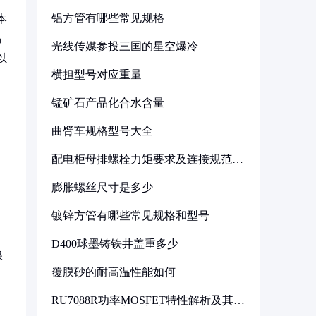
铝方管有哪些常见规格
本
易
光线传媒参投三国的星空爆冷
以
横担型号对应重量
锰矿石产品化合水含量
曲臂车规格型号大全
配电柜母排螺栓力矩要求及连接规范详
解
膨胀螺丝尺寸是多少
镀锌方管有哪些常见规格和型号
D400球墨铸铁井盖重多少
保
覆膜砂的耐高温性能如何
RU7088R功率MOSFET特性解析及其在
可调电源设计中的实践