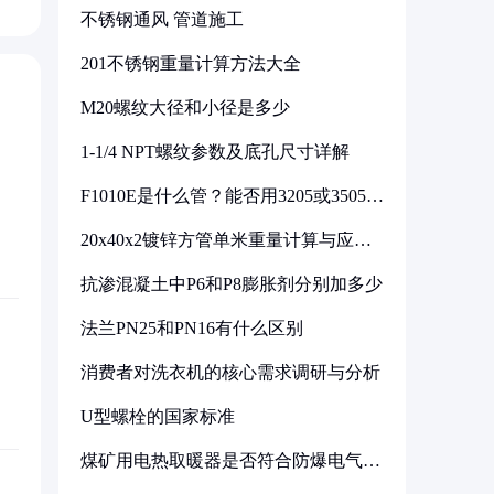
不锈钢通风 管道施工
201不锈钢重量计算方法大全
M20螺纹大径和小径是多少
1-1/4 NPT螺纹参数及底孔尺寸详解
F1010E是什么管？能否用3205或3505代
换
20x40x2镀锌方管单米重量计算与应用
分析
抗渗混凝土中P6和P8膨胀剂分别加多少
法兰PN25和PN16有什么区别
消费者对洗衣机的核心需求调研与分析
U型螺栓的国家标准
煤矿用电热取暖器是否符合防爆电气设
备标准