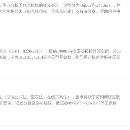
点分析千兆光模块的收光标准（典型值为-3dBm至-24dBm），并
常的常见原因（如光纤损耗、连接器问题）及解决方案，帮助用户快
/T 10228-2015），提供1000kVA变压器损耗计算实例，分步
，涵盖SCB10/SCB13等常见型号参数，指导用户快速掌握变压器
法（理论公式法、查表法、在线工具法），重点解析了黄铜棒密度取
计算案例、误差分析及选材建议，数据参考GB/T 4423-2007等国家标