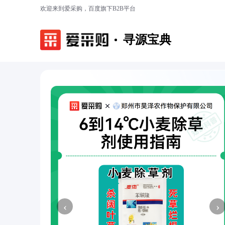
欢迎来到爱采购，百度旗下B2B平台
寻源宝典
‹
›