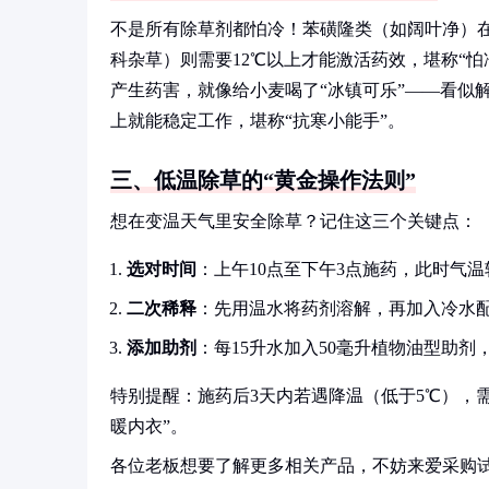
不是所有除草剂都怕冷！苯磺隆类（如阔叶净）在
科杂草）则需要12℃以上才能激活药效，堪称“
产生药害，就像给小麦喝了“冰镇可乐”——看似
上就能稳定工作，堪称“抗寒小能手”。
三、低温除草的“黄金操作法则”
想在变温天气里安全除草？记住这三个关键点：
选对时间
：上午10点至下午3点施药，此时气
二次稀释
：先用温水将药剂溶解，再加入冷水
添加助剂
：每15升水加入50毫升植物油型助
特别提醒：施药后3天内若遇降温（低于5℃），
暖内衣”。
各位老板想要了解更多相关产品，不妨来爱采购