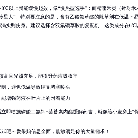
8℃以上就能缓慢起效，像“慢热型选手”；而精喹禾灵（针对禾
怕冷星人”。特别要注意的是，含有乙羧氟草醚的除草剂在低温下
解渴实则伤身。建议选择含双氟磺草胺的复配剂，这类成分在6℃
温较高且光照充足，能提升药液吸收率
配制，避免低温导致结晶堵塞喷头
剂，能增强药液在叶片上的附着能力
需立即喷施磷酸二氢钾+芸苔素内酯缓解药害，就像给小麦穿上“
试试吧～爱采购信息全面，能够满足你的大量需求！