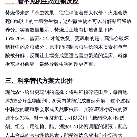
二、看不见的生态连锁反应
焚烧带来的「杀虫效果」往往伴随着更大代价：火焰会烧
死80%以上的土壤微生物，这些微生物本可以分解秸秆释放
养分。实验数据显示，焚烧后土壤有机质含量下降
15%-20%，需要3-5年才能恢复。更讽刺的是，高温会破坏
秸秆中的杀虫成分，原本能抑制害虫生长的木质素和单宁
酸被分解，反而让土壤变成更适合害虫繁殖的温床。就像
拆东墙补西墙，最终导致虫害问题更严重。
三、科学替代方案大比拼
现代农业给出更聪明的选择：将秸秆粉碎还田后，每亩地
添加5公斤生物菌剂，20天内就能完成自然分解。这个过程
中释放的腐殖酸会形成天然驱虫层，实验证明对蚜虫的驱
避率达73%。对于顽固害虫，可以采用「糖醋诱杀+性诱
剂」组合：用红糖、醋、酒按3:2:1比例调配的溶液，配合
人工合成的害虫性信息素，能精准诱杀成虫而不伤害天