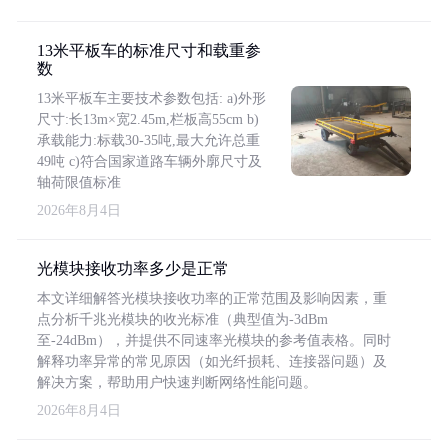
13米平板车的标准尺寸和载重参
数
13米平板车主要技术参数包括: a)外形
尺寸:长13m×宽2.45m,栏板高55cm b)
承载能力:标载30-35吨,最大允许总重
49吨 c)符合国家道路车辆外廓尺寸及
轴荷限值标准
2026年8月4日
光模块接收功率多少是正常
本文详细解答光模块接收功率的正常范围及影响因素，重
点分析千兆光模块的收光标准（典型值为-3dBm
至-24dBm），并提供不同速率光模块的参考值表格。同时
解释功率异常的常见原因（如光纤损耗、连接器问题）及
解决方案，帮助用户快速判断网络性能问题。
2026年8月4日