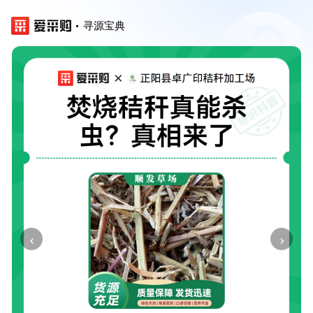
寻源宝典
‹
›