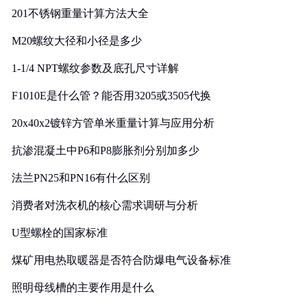
201不锈钢重量计算方法大全
M20螺纹大径和小径是多少
1-1/4 NPT螺纹参数及底孔尺寸详解
F1010E是什么管？能否用3205或3505代换
20x40x2镀锌方管单米重量计算与应用分析
抗渗混凝土中P6和P8膨胀剂分别加多少
法兰PN25和PN16有什么区别
消费者对洗衣机的核心需求调研与分析
U型螺栓的国家标准
煤矿用电热取暖器是否符合防爆电气设备标准
照明母线槽的主要作用是什么