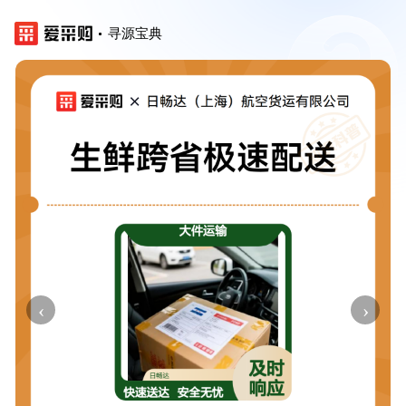
寻源宝典
‹
›