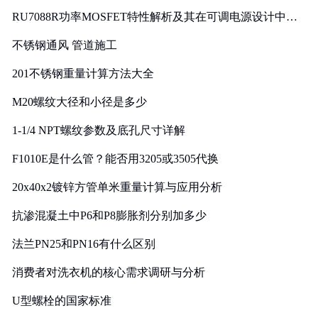
RU7088R功率MOSFET特性解析及其在可调电源设计中的
实践
不锈钢通风 管道施工
201不锈钢重量计算方法大全
M20螺纹大径和小径是多少
1-1/4 NPT螺纹参数及底孔尺寸详解
F1010E是什么管？能否用3205或3505代换
20x40x2镀锌方管单米重量计算与应用分析
抗渗混凝土中P6和P8膨胀剂分别加多少
法兰PN25和PN16有什么区别
消费者对洗衣机的核心需求调研与分析
U型螺栓的国家标准