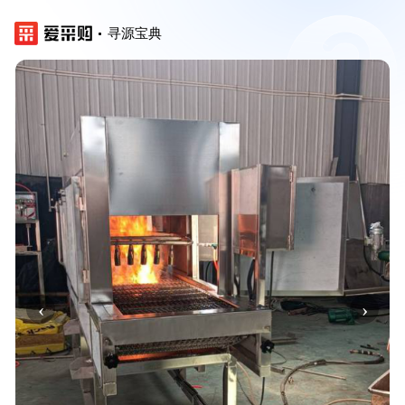
寻源宝典
‹
›