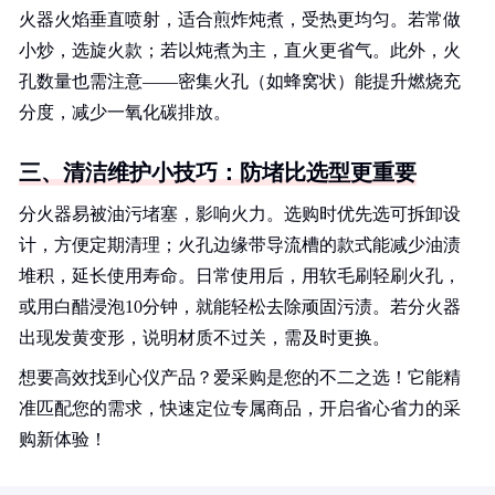
火器火焰垂直喷射，适合煎炸炖煮，受热更均匀。若常做
小炒，选旋火款；若以炖煮为主，直火更省气。此外，火
孔数量也需注意——密集火孔（如蜂窝状）能提升燃烧充
分度，减少一氧化碳排放。
三、清洁维护小技巧：防堵比选型更重要
分火器易被油污堵塞，影响火力。选购时优先选可拆卸设
计，方便定期清理；火孔边缘带导流槽的款式能减少油渍
堆积，延长使用寿命。日常使用后，用软毛刷轻刷火孔，
或用白醋浸泡10分钟，就能轻松去除顽固污渍。若分火器
出现发黄变形，说明材质不过关，需及时更换。
想要高效找到心仪产品？爱采购是您的不二之选！它能精
准匹配您的需求，快速定位专属商品，开启省心省力的采
购新体验！