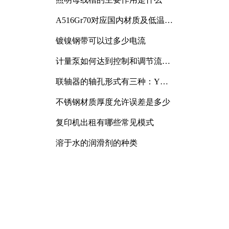
A516Gr70对应国内材质及低温冲
击要求解析
镀镍钢带可以过多少电流
计量泵如何达到控制和调节流量
的目的
联轴器的轴孔形式有三种：Y
型、J型、Z型
不锈钢材质厚度允许误差是多少
复印机出租有哪些常见模式
溶于水的润滑剂的种类