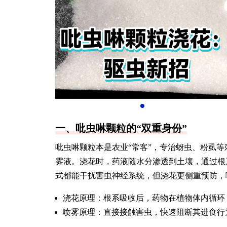
一、吡虫啉颗粒的“双重身份”
吡虫啉颗粒本是农业“常客”，专治蚜虫、粉虱等
雾液。浇花时，药液随水分渗透到土壤，通过根
式都能干扰害虫神经系统，但浇花更侧重预防，
浇花原理：根系吸收后，药物在植物体内循环
喷雾原理：直接接触害虫，快速阻断其进食行