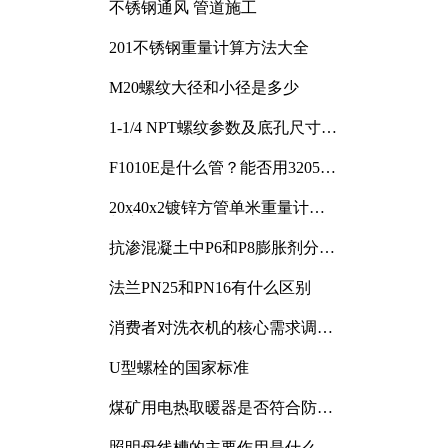
不锈钢通风 管道施工
201不锈钢重量计算方法大全
M20螺纹大径和小径是多少
1-1/4 NPT螺纹参数及底孔尺寸详
解
F1010E是什么管？能否用3205或
3505代换
20x40x2镀锌方管单米重量计算
与应用分析
抗渗混凝土中P6和P8膨胀剂分别
加多少
法兰PN25和PN16有什么区别
消费者对洗衣机的核心需求调研
与分析
U型螺栓的国家标准
煤矿用电热取暖器是否符合防爆
电气设备标准
照明母线槽的主要作用是什么