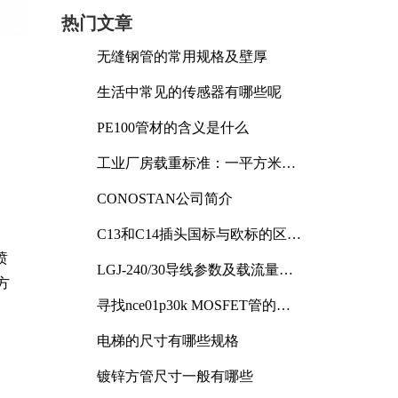
热门文章
无缝钢管的常用规格及壁厚
生活中常见的传感器有哪些呢
PE100管材的含义是什么
工业厂房载重标准：一平方米能
承受多少公斤
CONOSTAN公司简介
C13和C14插头国标与欧标的区别
及其标准解析
喷
LGJ-240/30导线参数及载流量解
方
析
寻找nce01p30k MOSFET管的合
适替代型号
电梯的尺寸有哪些规格
镀锌方管尺寸一般有哪些