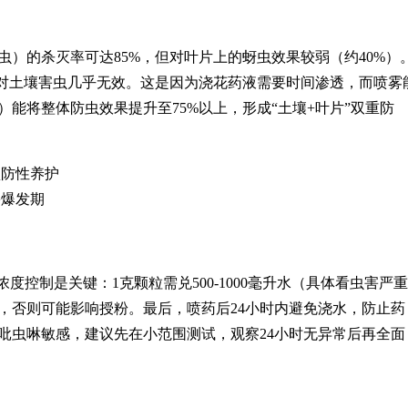
）的杀灭率可达85%，但对叶片上的蚜虫效果较弱（约40%）
但对土壤害虫几乎无效。这是因为浇花药液需要时间渗透，而喷雾
能将整体防虫效果提升至75%以上，形成“土壤+叶片”双重防
预防性养护
害爆发期
度控制是关键：1克颗粒需兑500-1000毫升水（具体看虫害严重
，否则可能影响授粉。最后，喷药后24小时内避免浇水，防止药
吡虫啉敏感，建议先在小范围测试，观察24小时无异常后再全面