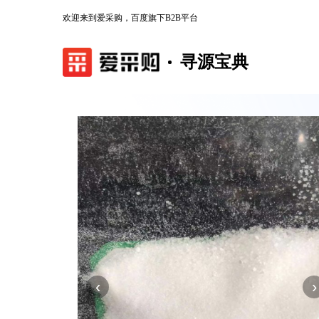
欢迎来到爱采购，百度旗下B2B平台
寻源宝典
‹
›