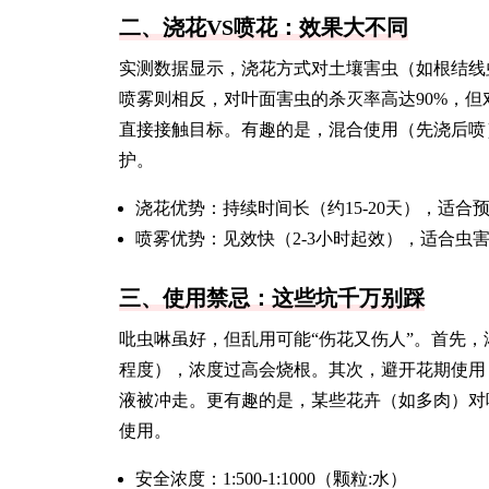
二、浇花VS喷花：效果大不同
实测数据显示，浇花方式对土壤害虫（如根结线虫
喷雾则相反，对叶面害虫的杀灭率高达90%，
直接接触目标。有趣的是，混合使用（先浇后喷）
护。
浇花优势：持续时间长（约15-20天），适合
喷雾优势：见效快（2-3小时起效），适合虫
三、使用禁忌：这些坑千万别踩
吡虫啉虽好，但乱用可能“伤花又伤人”。首先，浓
程度），浓度过高会烧根。其次，避开花期使用
液被冲走。更有趣的是，某些花卉（如多肉）对
使用。
安全浓度：1:500-1:1000（颗粒:水）