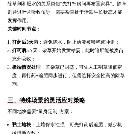
除草剂和肥水的关系类似“先打扫房间再布置家具”。除草
剂通过叶片吸收传导，需要杂草处于活跃生长状态才能
发挥作用。
关键时间节点
：
打药后3天内
：避免浇水，防止药液被稀释或冲走；
打药后5-7天
：杂草开始发黄枯萎，此时追肥能被麦苗
充分吸收；
极端情况处理
：若杂草已封垄，可先人工割草降低密
度，再打药+追肥同步进行，但需选择安全性高的除草
剂。
三、特殊场景的灵活应对策略
不同地块需要“量身定制”方案：
黏土地块
：土壤保水性强，可先打药后追肥，减少机
械进地次数；