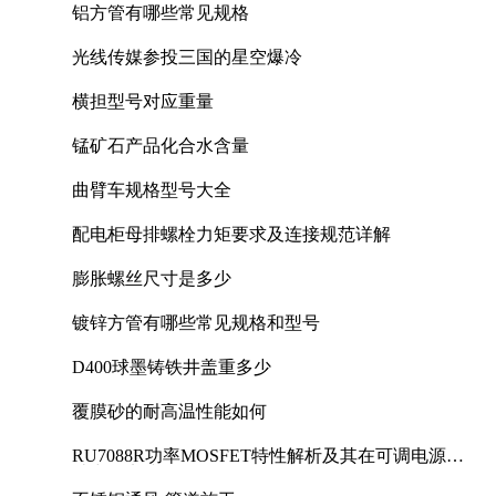
铝方管有哪些常见规格
光线传媒参投三国的星空爆冷
横担型号对应重量
锰矿石产品化合水含量
曲臂车规格型号大全
配电柜母排螺栓力矩要求及连接规范详解
膨胀螺丝尺寸是多少
镀锌方管有哪些常见规格和型号
D400球墨铸铁井盖重多少
覆膜砂的耐高温性能如何
RU7088R功率MOSFET特性解析及其在可调电源设
计中的实践