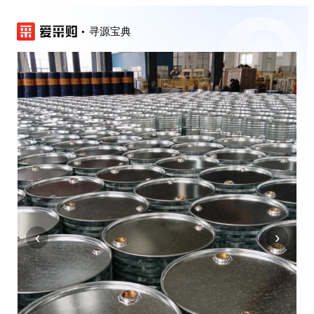
寻源宝典
‹
›