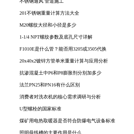
不锈钢通风 管道施工
201不锈钢重量计算方法大全
M20螺纹大径和小径是多少
1-1/4 NPT螺纹参数及底孔尺寸详解
F1010E是什么管？能否用3205或3505代换
20x40x2镀锌方管单米重量计算与应用分析
抗渗混凝土中P6和P8膨胀剂分别加多少
法兰PN25和PN16有什么区别
消费者对洗衣机的核心需求调研与分析
U型螺栓的国家标准
煤矿用电热取暖器是否符合防爆电气设备标准
照明母线槽的主要作用是什么