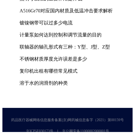
A516Gr70对应国内材质及低温冲击要求解析
镀镍钢带可以过多少电流
计量泵如何达到控制和调节流量的目的
联轴器的轴孔形式有三种：Y型、J型、Z型
不锈钢材质厚度允许误差是多少
复印机出租有哪些常见模式
溶于水的润滑剂的种类
药品医疗器械网络信息服务备案(京)网药械信息备字（2021）第00159号
京ICP证030173号
京公网安备11000002000001号