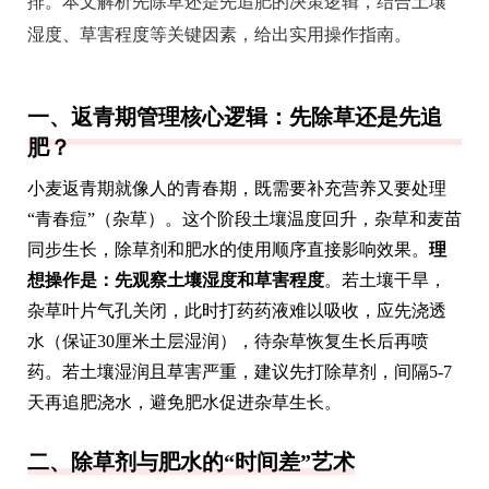
排。本文解析先除草还是先追肥的决策逻辑，结合土壤
湿度、草害程度等关键因素，给出实用操作指南。
一、返青期管理核心逻辑：先除草还是先追
肥？
小麦返青期就像人的青春期，既需要补充营养又要处理
“青春痘”（杂草）。这个阶段土壤温度回升，杂草和麦苗
同步生长，除草剂和肥水的使用顺序直接影响效果。
理
想操作是：先观察土壤湿度和草害程度
。若土壤干旱，
杂草叶片气孔关闭，此时打药药液难以吸收，应先浇透
水（保证30厘米土层湿润），待杂草恢复生长后再喷
药。若土壤湿润且草害严重，建议先打除草剂，间隔5-7
天再追肥浇水，避免肥水促进杂草生长。
二、除草剂与肥水的“时间差”艺术