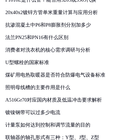
20x40x2镀锌方管单米重量计算与应用分析
抗渗混凝土中P6和P8膨胀剂分别加多少
法兰PN25和PN16有什么区别
消费者对洗衣机的核心需求调研与分析
U型螺栓的国家标准
煤矿用电热取暖器是否符合防爆电气设备标准
照明母线槽的主要作用是什么
A516Gr70对应国内材质及低温冲击要求解析
镀镍钢带可以过多少电流
计量泵如何达到控制和调节流量的目的
联轴器的轴孔形式有三种：Y型、J型、Z型