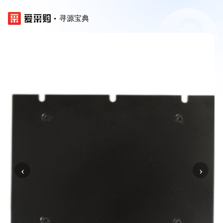
寻源宝典
‹
›