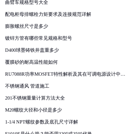
曲臂车规格型号大全
配电柜母排螺栓力矩要求及连接规范详解
膨胀螺丝尺寸是多少
镀锌方管有哪些常见规格和型号
D400球墨铸铁井盖重多少
覆膜砂的耐高温性能如何
RU7088R功率MOSFET特性解析及其在可调电源设计中的
实践
不锈钢通风 管道施工
201不锈钢重量计算方法大全
M20螺纹大径和小径是多少
1-1/4 NPT螺纹参数及底孔尺寸详解
F1010E是什么管？能否用3205或3505代换