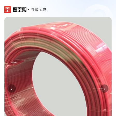
寻源宝典
‹
›