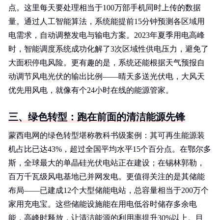
点。这里每天要处理相当于100万部手机同时上传的数据
量。通过人工智能算法，系统能提前15分钟预测各区域用
电需求，自动调整发电与输电方案。2023年夏季用电高峰
时，智能调度系统成功化解了3次区域性供电压力，避免了
大面积停电风险。更有趣的是，系统还能根据天气预报自
动调节风电光伏的输出比例——晴天多送光伏电，大风天
优先用风电，就像有个24小时在线的能源管家。
三、绿色转型：跑在前面的清洁能源先锋
蒙西电网的绿色转型堪称教科书级案例：其可再生能源装
机占比已达43%，超过全国平均水平15个百分点。在鄂尔多
斯，全球最大的单晶硅光伏电站正在建设；在锡林郭勒，
百万千瓦级风电基地已并网发电。更值得关注的是其储能
布局——已建成12个大型储能电站，总容量相当于200万个
家用充电宝。这些储能设施能在用电低谷时储存多余电
能，高峰时释放，让清洁能源的利用率提升30%以上。目