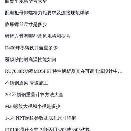
曲臂车规格型号大全
配电柜母排螺栓力矩要求及连接规范详解
膨胀螺丝尺寸是多少
镀锌方管有哪些常见规格和型号
D400球墨铸铁井盖重多少
覆膜砂的耐高温性能如何
RU7088R功率MOSFET特性解析及其在可调电源设计中的
实践
不锈钢通风 管道施工
201不锈钢重量计算方法大全
M20螺纹大径和小径是多少
1-1/4 NPT螺纹参数及底孔尺寸详解
F1010E是什么管？能否用3205或3505代换