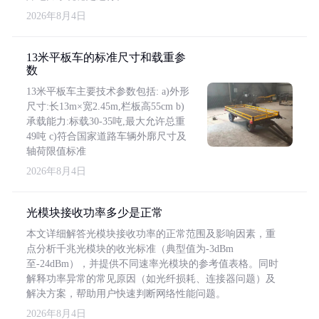
2026年8月4日
13米平板车的标准尺寸和载重参
数
13米平板车主要技术参数包括: a)外形
尺寸:长13m×宽2.45m,栏板高55cm b)
承载能力:标载30-35吨,最大允许总重
49吨 c)符合国家道路车辆外廓尺寸及
轴荷限值标准
2026年8月4日
光模块接收功率多少是正常
本文详细解答光模块接收功率的正常范围及影响因素，重
点分析千兆光模块的收光标准（典型值为-3dBm
至-24dBm），并提供不同速率光模块的参考值表格。同时
解释功率异常的常见原因（如光纤损耗、连接器问题）及
解决方案，帮助用户快速判断网络性能问题。
2026年8月4日