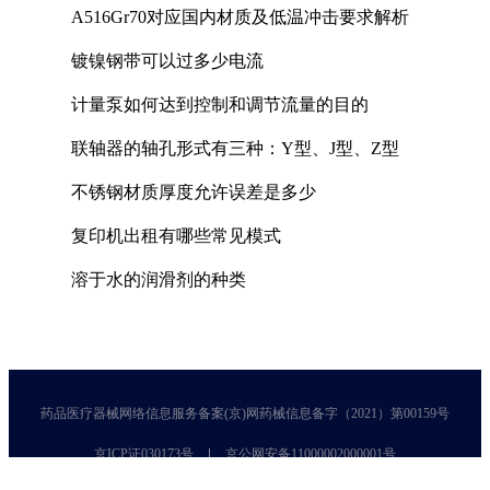
A516Gr70对应国内材质及低温冲击要求解析
镀镍钢带可以过多少电流
计量泵如何达到控制和调节流量的目的
联轴器的轴孔形式有三种：Y型、J型、Z型
不锈钢材质厚度允许误差是多少
复印机出租有哪些常见模式
溶于水的润滑剂的种类
药品医疗器械网络信息服务备案(京)网药械信息备字（2021）第00159号
京ICP证030173号
京公网安备11000002000001号