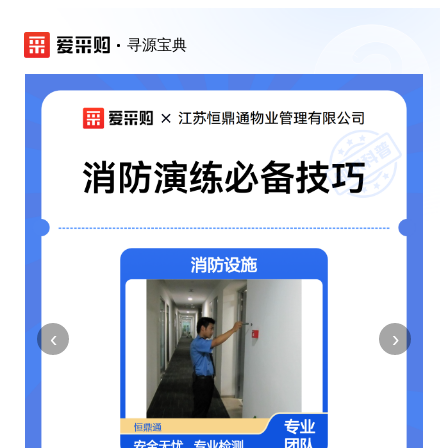
寻源宝典
‹
›