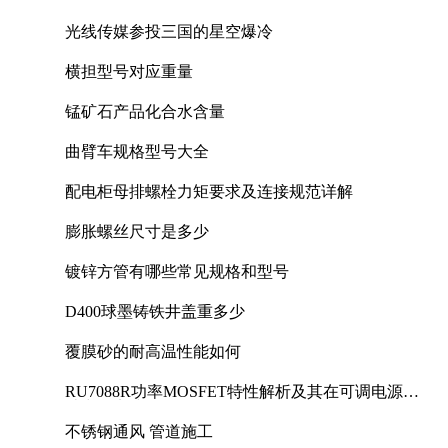
光线传媒参投三国的星空爆冷
横担型号对应重量
锰矿石产品化合水含量
曲臂车规格型号大全
配电柜母排螺栓力矩要求及连接规范详解
膨胀螺丝尺寸是多少
镀锌方管有哪些常见规格和型号
D400球墨铸铁井盖重多少
覆膜砂的耐高温性能如何
RU7088R功率MOSFET特性解析及其在可调电源设
计中的实践
不锈钢通风 管道施工