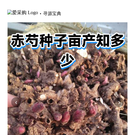
寻源宝典
‹
›