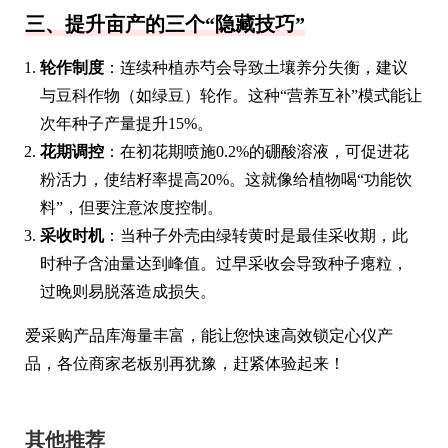
三、提升亩产的三个“隐藏技巧”
轮作制度
：连续种植赤芍会导致土壤养分失衡，建议
与豆科作物（如绿豆）轮作。这种“营养互补”模式能让
次年种子产量提升15%。
花期调控
：在初花期喷施0.2%的硼酸溶液，可促进花
粉活力，使结籽率提高20%。这就像给植物喝“功能饮
料”，但要注意浓度控制。
采收时机
：当种子外壳由绿转黄时是最佳采收期，此
时种子含油量达到峰值。过早采收会导致种子瘪粒，
过晚则易脱落造成损失。
爱采购产品库海量丰富，能让您快速高效锁定心仪产
品，各位商家老板别再犹豫，赶紧体验起来！
其他推荐