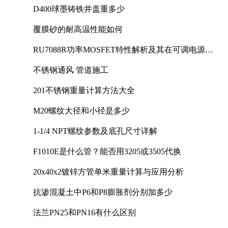
D400球墨铸铁井盖重多少
覆膜砂的耐高温性能如何
RU7088R功率MOSFET特性解析及其在可调电源设
计中的实践
不锈钢通风 管道施工
201不锈钢重量计算方法大全
M20螺纹大径和小径是多少
1-1/4 NPT螺纹参数及底孔尺寸详解
F1010E是什么管？能否用3205或3505代换
20x40x2镀锌方管单米重量计算与应用分析
抗渗混凝土中P6和P8膨胀剂分别加多少
法兰PN25和PN16有什么区别