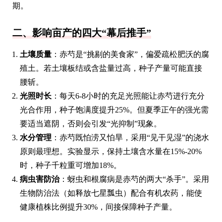
期。
二、影响亩产的四大“幕后推手”
土壤质量
：赤芍是“挑剔的美食家”，偏爱疏松肥沃的腐
殖土。若土壤板结或含盐量过高，种子产量可能直接
腰斩。
光照时长
：每天6-8小时的充足光照能让赤芍进行充分
光合作用，种子饱满度提升25%。但夏季正午的强光需
要适当遮阴，否则会引发“光抑制”现象。
水分管理
：赤芍既怕涝又怕旱，采用“见干见湿”的浇水
原则最理想。实验显示，保持土壤含水量在15%-20%
时，种子千粒重可增加18%。
病虫害防治
：蚜虫和根腐病是赤芍的两大“杀手”。采用
生物防治法（如释放七星瓢虫）配合有机农药，能使
健康植株比例提升30%，间接保障种子产量。