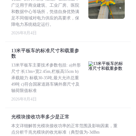
广泛用于商业建筑、工业厂房、医院
和数据中心等场所，凭借自身优势满
足不同领域对电力供应的高要求，保
障电力系统稳定运行。
2026年8月4日
13米平板车的标准尺寸和载重参
数
13米平板车主要技术参数包括: a)外形
尺寸:长13m×宽2.45m,栏板高55cm b)
承载能力:标载30-35吨,最大允许总重
49吨 c)符合国家道路车辆外廓尺寸及
轴荷限值标准
2026年8月4日
光模块接收功率多少是正常
本文详细解答光模块接收功率的正常范围及影响因素，重
点分析千兆光模块的收光标准（典型值为-3dBm