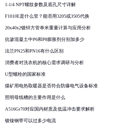
1-1/4 NPT螺纹参数及底孔尺寸详解
F1010E是什么管？能否用3205或3505代换
20x40x2镀锌方管单米重量计算与应用分析
抗渗混凝土中P6和P8膨胀剂分别加多少
法兰PN25和PN16有什么区别
消费者对洗衣机的核心需求调研与分析
U型螺栓的国家标准
煤矿用电热取暖器是否符合防爆电气设备标准
照明母线槽的主要作用是什么
A516Gr70对应国内材质及低温冲击要求解析
镀镍钢带可以过多少电流