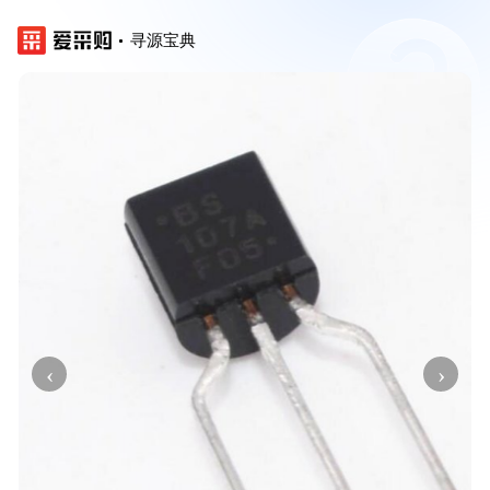
寻源宝典
‹
›