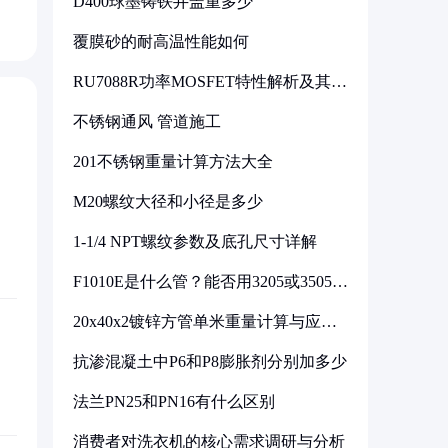
D400球墨铸铁井盖重多少
覆膜砂的耐高温性能如何
RU7088R功率MOSFET特性解析及其在
可调电源设计中的实践
不锈钢通风 管道施工
201不锈钢重量计算方法大全
M20螺纹大径和小径是多少
1-1/4 NPT螺纹参数及底孔尺寸详解
F1010E是什么管？能否用3205或3505代
换
20x40x2镀锌方管单米重量计算与应用
分析
抗渗混凝土中P6和P8膨胀剂分别加多少
法兰PN25和PN16有什么区别
消费者对洗衣机的核心需求调研与分析