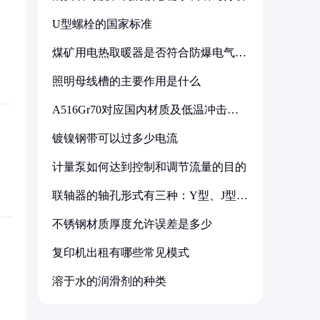
U型螺栓的国家标准
煤矿用电热取暖器是否符合防爆电气设
备标准
照明母线槽的主要作用是什么
A516Gr70对应国内材质及低温冲击要
求解析
镀镍钢带可以过多少电流
计量泵如何达到控制和调节流量的目的
联轴器的轴孔形式有三种：Y型、J型、
Z型
不锈钢材质厚度允许误差是多少
复印机出租有哪些常见模式
溶于水的润滑剂的种类