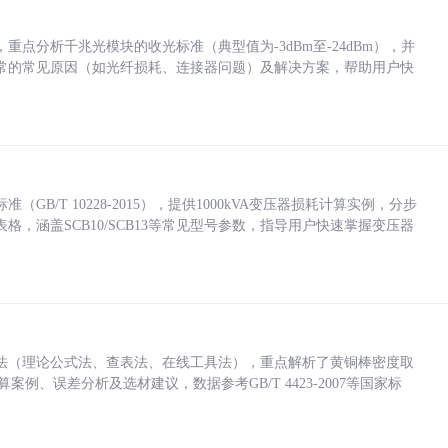
点分析千兆光模块的收光标准（典型值为-3dBm至-24dBm），并
常的常见原因（如光纤损耗、连接器问题）及解决方案，帮助用户快
/T 10228-2015），提供1000kVA变压器损耗计算实例，分步
，涵盖SCB10/SCB13等常见型号参数，指导用户快速掌握变压器
法（理论公式法、查表法、在线工具法），重点解析了黄铜棒密度取
计算案例、误差分析及选材建议，数据参考GB/T 4423-2007等国家标