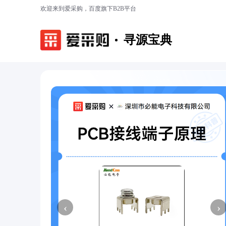
欢迎来到爱采购，百度旗下B2B平台
寻源宝典
‹
›