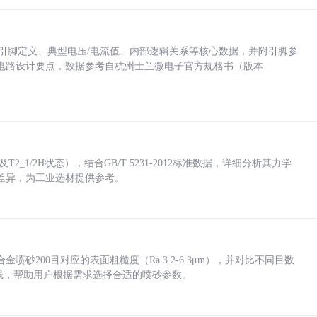
括各引脚定义、典型电压/电流值、内部逻辑关系等核心数据，并附引脚参
电路设计要点，数据参考自杭州士兰微电子官方规格书（版本
_1/2H状态），结合GB/T 5231-2012标准数据，详细分析其力学
差异，为工业选材提供参考。
砂200目对应的表面粗糙度（Ra 3.2-6.3μm），并对比不同目数
业实践，帮助用户根据需求选择合适的喷砂参数。