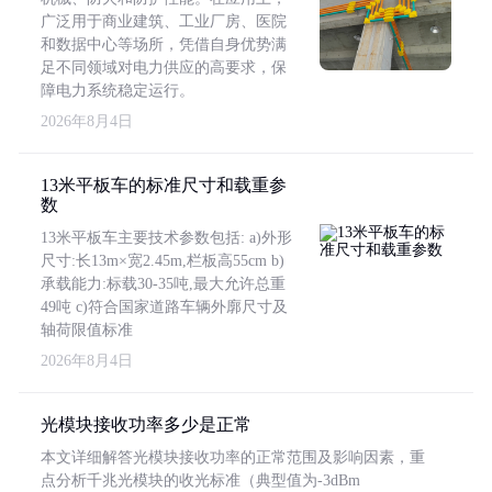
广泛用于商业建筑、工业厂房、医院
和数据中心等场所，凭借自身优势满
足不同领域对电力供应的高要求，保
障电力系统稳定运行。
2026年8月4日
13米平板车的标准尺寸和载重参
数
13米平板车主要技术参数包括: a)外形
尺寸:长13m×宽2.45m,栏板高55cm b)
承载能力:标载30-35吨,最大允许总重
49吨 c)符合国家道路车辆外廓尺寸及
轴荷限值标准
2026年8月4日
光模块接收功率多少是正常
本文详细解答光模块接收功率的正常范围及影响因素，重
点分析千兆光模块的收光标准（典型值为-3dBm