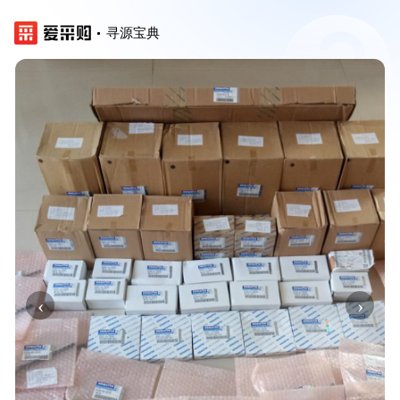
寻源宝典
‹
›