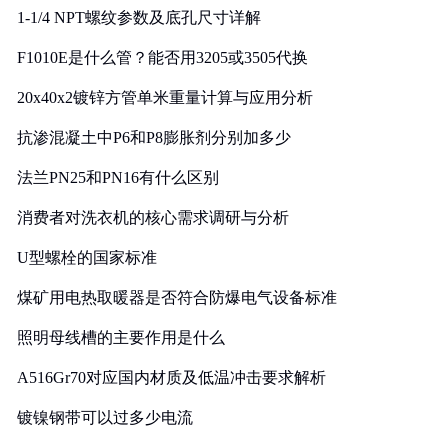
1-1/4 NPT螺纹参数及底孔尺寸详解
F1010E是什么管？能否用3205或3505代换
20x40x2镀锌方管单米重量计算与应用分析
抗渗混凝土中P6和P8膨胀剂分别加多少
法兰PN25和PN16有什么区别
消费者对洗衣机的核心需求调研与分析
U型螺栓的国家标准
煤矿用电热取暖器是否符合防爆电气设备标准
照明母线槽的主要作用是什么
A516Gr70对应国内材质及低温冲击要求解析
镀镍钢带可以过多少电流