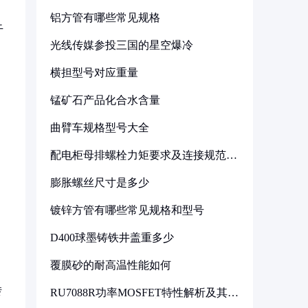
铝方管有哪些常见规格
干
光线传媒参投三国的星空爆冷
横担型号对应重量
锰矿石产品化合水含量
曲臂车规格型号大全
配电柜母排螺栓力矩要求及连接规范详
解
膨胀螺丝尺寸是多少
镀锌方管有哪些常见规格和型号
D400球墨铸铁井盖重多少
覆膜砂的耐高温性能如何
转
RU7088R功率MOSFET特性解析及其在
可调电源设计中的实践