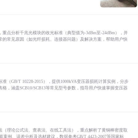
点分析千兆光模块的收光标准（典型值为-3dBm至-24dBm），并
常的常见原因（如光纤损耗、连接器问题）及解决方案，帮助用户快
/T 10228-2015），提供1000kVA变压器损耗计算实例，分步
，涵盖SCB10/SCB13等常见型号参数，指导用户快速掌握变压器
法（理论公式法、查表法、在线工具法），重点解析了黄铜棒密度取
计算案例、误差分析及选材建议，数据参考GB/T 4423-2007等国家标