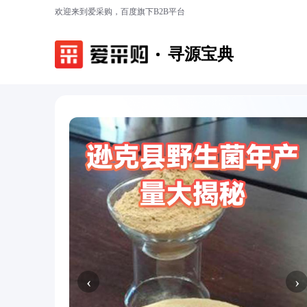
欢迎来到爱采购，百度旗下B2B平台
寻源宝典
‹
›