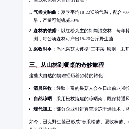
气候交响曲
：夏季平均18-22℃的气温，配合
旱，产量可能锐减30%
森林的馈赠
：以红松为主的针阔混交林，每年掉
测，每公顷森林可产出15-20公斤野生菌
采收时令
：当地采菇人遵循"三不采"原则：未
三、从山林到餐桌的奇妙旅程
这些大自然的馈赠经历着独特的转化：
清晨采收
：经验丰富的采菇人会在日出前3小
自然晾晒
：采用松枝搭建的晾晒架，既保持通
现代加工
：部分企业引进真空冷冻干燥技术，
如今，逊克野生菌已形成"春采松蘑、夏收榛蘑、秋