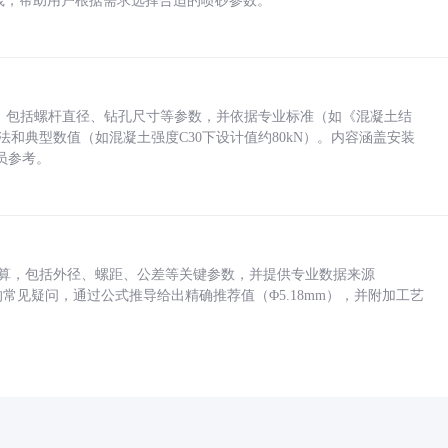
业实践，帮助用户根据需求选择合适的喷砂参数。
力，包括螺杆直径、钻孔尺寸等参数，并依据专业标准（如《混凝土结
方法和典型数值（如混凝土强度C30下设计值约80kN）。内容涵盖安装
员参考。
底孔计算，包括外径、螺距、公差等关键参数，并提供专业数据来源
孔尺寸的常见疑问，通过公式推导给出精确推荐值（Φ5.18mm），并附加工艺