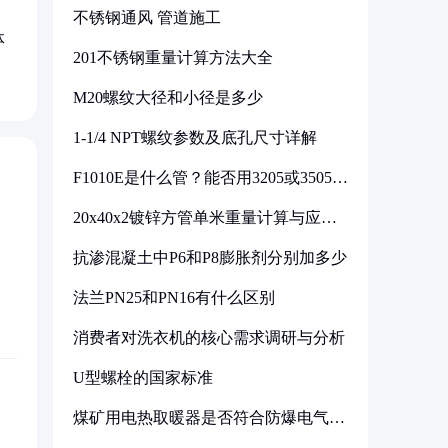
不锈钢通风 管道施工
体
201不锈钢重量计算方法大全
M20螺纹大径和小径是多少
1-1/4 NPT螺纹参数及底孔尺寸详解
F1010E是什么管？能否用3205或3505代
换
20x40x2镀锌方管单米重量计算与应用
分析
抗渗混凝土中P6和P8膨胀剂分别加多少
法兰PN25和PN16有什么区别
消费者对洗衣机的核心需求调研与分析
U型螺栓的国家标准
煤矿用电热取暖器是否符合防爆电气设
备标准