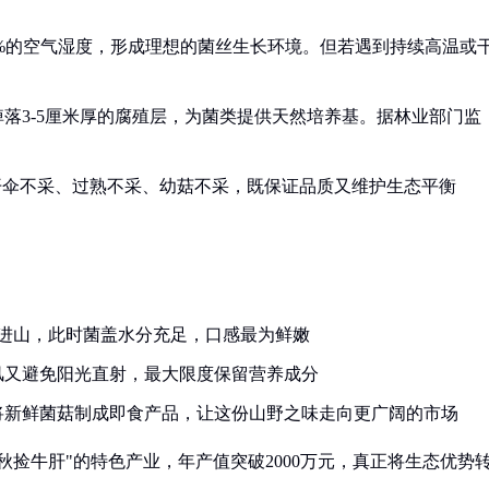
70%的空气湿度，形成理想的菌丝生长环境。但若遇到持续高温或
落3-5厘米厚的腐殖层，为菌类提供天然培养基。据林业部门监
开伞不采、过熟不采、幼菇不采，既保证品质又维护生态平衡
时进山，此时菌盖水分充足，口感最为鲜嫩
风又避免阳光直射，最大限度保留营养成分
将新鲜菌菇制成即食产品，让这份山野之味走向更广阔的市场
捡牛肝"的特色产业，年产值突破2000万元，真正将生态优势