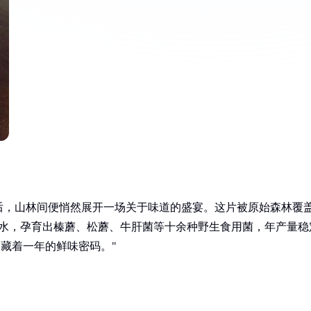
后，山林间便悄然展开一场关于味道的盛宴。这片被原始森林覆
的降水，孕育出榛蘑、松蘑、牛肝菌等十余种野生食用菌，年产量稳
下，藏着一年的鲜味密码。"