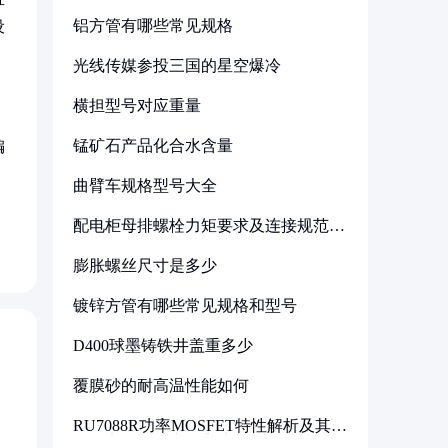
铝方管有哪些常见规格
设
光线传媒参投三国的星空爆冷
横担型号对应重量
锰矿石产品化合水含量
编
曲臂车规格型号大全
配电柜母排螺栓力矩要求及连接规范详
解
膨胀螺丝尺寸是多少
镀锌方管有哪些常见规格和型号
D400球墨铸铁井盖重多少
覆膜砂的耐高温性能如何
RU7088R功率MOSFET特性解析及其在
可调电源设计中的实践