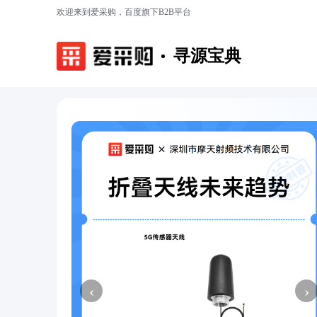
欢迎来到爱采购，百度旗下B2B平台
寻源宝典
‹
›