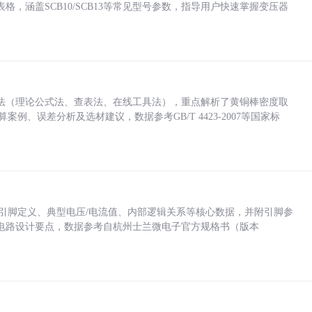
，涵盖SCB10/SCB13等常见型号参数，指导用户快速掌握变压器
法（理论公式法、查表法、在线工具法），重点解析了黄铜棒密度取
计算案例、误差分析及选材建议，数据参考GB/T 4423-2007等国家标
括各引脚定义、典型电压/电流值、内部逻辑关系等核心数据，并附引脚参
电路设计要点，数据参考自杭州士兰微电子官方规格书（版本