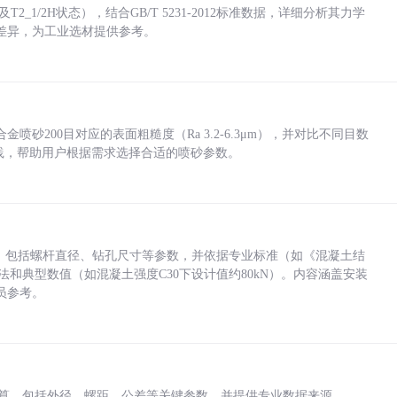
_1/2H状态），结合GB/T 5231-2012标准数据，详细分析其力学
差异，为工业选材提供参考。
砂200目对应的表面粗糙度（Ra 3.2-6.3μm），并对比不同目数
业实践，帮助用户根据需求选择合适的喷砂参数。
力，包括螺杆直径、钻孔尺寸等参数，并依据专业标准（如《混凝土结
方法和典型数值（如混凝土强度C30下设计值约80kN）。内容涵盖安装
员参考。
底孔计算，包括外径、螺距、公差等关键参数，并提供专业数据来源