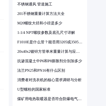
不锈钢通风 管道施工
201不锈钢重量计算方法大全
M20螺纹大径和小径是多少
1-1/4 NPT螺纹参数及底孔尺寸详解
F1010E是什么管？能否用3205或3505代
换
20x40x2镀锌方管单米重量计算与应用
分析
抗渗混凝土中P6和P8膨胀剂分别加多少
法兰PN25和PN16有什么区别
消费者对洗衣机的核心需求调研与分析
U型螺栓的国家标准
煤矿用电热取暖器是否符合防爆电气设
备标准