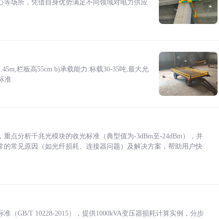
心等场所，凭借自身优势满足不同领域对电力供应
5m,栏板高55cm b)承载能力:标载30-35吨,最大允
标准
点分析千兆光模块的收光标准（典型值为-3dBm至-24dBm），并
常的常见原因（如光纤损耗、连接器问题）及解决方案，帮助用户快
/T 10228-2015），提供1000kVA变压器损耗计算实例，分步