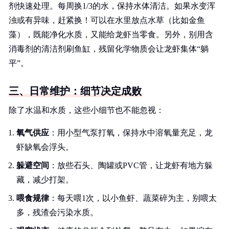
剂快速处理。每周换1/3的水，保持水体清洁。如果水变浑
浊或有异味，赶紧换！可以在水里放点水草（比如金鱼
藻），既能净化水质，又能给龙虾当零食。另外，别用含
消毒剂的清洁剂刷鱼缸，残留化学物质会让龙虾集体“躺
平”。
三、日常维护：细节决定成败
除了水温和水质，这些小细节也不能忽视：
氧气供应
：用小型气泵打氧，保持水中溶氧量充足，龙
虾缺氧会浮头。
躲避空间
：放些石头、陶罐或PVC管，让龙虾有地方躲
藏，减少打架。
喂食规律
：每天喂1次，以小鱼虾、蔬菜碎为主，别喂太
多，残渣会污染水质。