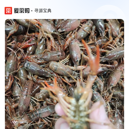
寻源宝典
‹
›