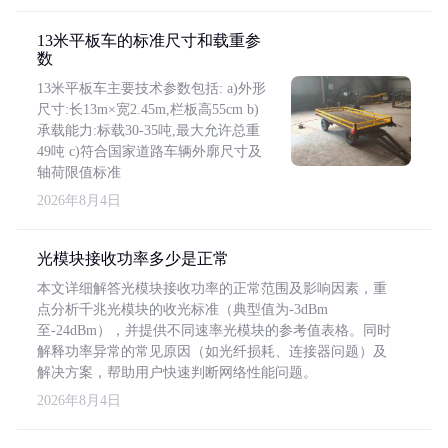
13米平板车的标准尺寸和载重参
数
13米平板车主要技术参数包括: a)外形
尺寸:长13m×宽2.45m,栏板高55cm b)
承载能力:标载30-35吨,最大允许总重
49吨 c)符合国家道路车辆外廓尺寸及
轴荷限值标准
2026年8月4日
光模块接收功率多少是正常
本文详细解答光模块接收功率的正常范围及影响因素，重
点分析千兆光模块的收光标准（典型值为-3dBm
至-24dBm），并提供不同速率光模块的参考值表格。同时
解释功率异常的常见原因（如光纤损耗、连接器问题）及
解决方案，帮助用户快速判断网络性能问题。
2026年8月4日