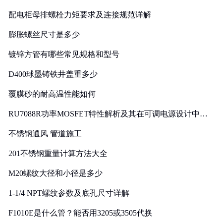
配电柜母排螺栓力矩要求及连接规范详解
膨胀螺丝尺寸是多少
镀锌方管有哪些常见规格和型号
D400球墨铸铁井盖重多少
覆膜砂的耐高温性能如何
RU7088R功率MOSFET特性解析及其在可调电源设计中的
实践
不锈钢通风 管道施工
201不锈钢重量计算方法大全
M20螺纹大径和小径是多少
1-1/4 NPT螺纹参数及底孔尺寸详解
F1010E是什么管？能否用3205或3505代换