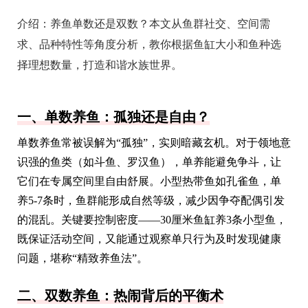
介绍：
养鱼单数还是双数？本文从鱼群社交、空间需
求、品种特性等角度分析，教你根据鱼缸大小和鱼种选
择理想数量，打造和谐水族世界。
一、单数养鱼：孤独还是自由？
单数养鱼常被误解为“孤独”，实则暗藏玄机。对于领地意
识强的鱼类（如斗鱼、罗汉鱼），单养能避免争斗，让
它们在专属空间里自由舒展。小型热带鱼如孔雀鱼，单
养5-7条时，鱼群能形成自然等级，减少因争夺配偶引发
的混乱。关键要控制密度——30厘米鱼缸养3条小型鱼，
既保证活动空间，又能通过观察单只行为及时发现健康
问题，堪称“精致养鱼法”。
二、双数养鱼：热闹背后的平衡术