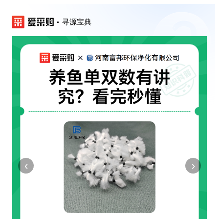
寻源宝典
‹
›