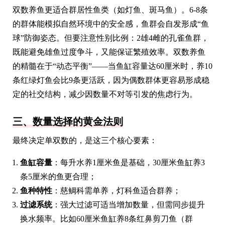
双数养鱼更适合群居性鱼类（如灯鱼、斑马鱼）。6-8条
的群体能模拟自然环境中的安全感，鱼群会自发形成“鱼
球”防御姿态。但要注意性别比例：2雄4雌的孔雀鱼群，
既能避免雄鱼过度争斗，又能保证繁殖效率。双数养鱼
的精髓在于“动态平衡”——当鱼缸容量达60厘米时，养10
条红绿灯鱼会比9条更活跃，因为偶数群体更容易形成稳
定的社交结构，减少因数量不对等引发的焦虑行为。
三、数量选择的黄金法则
最终决定单双数的，是这三个核心要素：
鱼缸容量
：每升水养1厘米鱼是基础，30厘米鱼缸养3
条5厘米的鱼更合理；
鱼种特性
：慈鲷科需单养，灯科鱼适合群养；
过滤系统
：强大过滤可适当增加数量，但需同步提升
换水频率。比如60厘米鱼缸养8条红鼻剪刀鱼（群