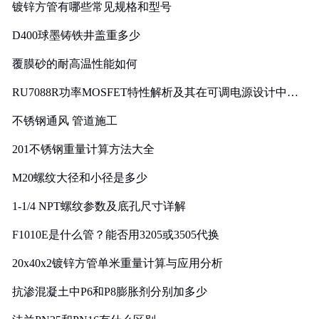
镀锌方管有哪些常见规格和型号
D400球墨铸铁井盖重多少
覆膜砂的耐高温性能如何
RU7088R功率MOSFET特性解析及其在可调电源设计中的
实践
不锈钢通风 管道施工
201不锈钢重量计算方法大全
M20螺纹大径和小径是多少
1-1/4 NPT螺纹参数及底孔尺寸详解
F1010E是什么管？能否用3205或3505代换
20x40x2镀锌方管单米重量计算与应用分析
抗渗混凝土中P6和P8膨胀剂分别加多少