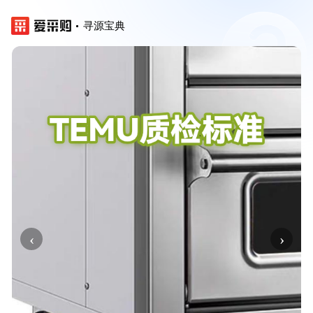
寻源宝典
‹
›