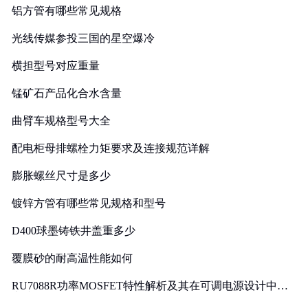
铝方管有哪些常见规格
光线传媒参投三国的星空爆冷
横担型号对应重量
锰矿石产品化合水含量
曲臂车规格型号大全
配电柜母排螺栓力矩要求及连接规范详解
膨胀螺丝尺寸是多少
镀锌方管有哪些常见规格和型号
D400球墨铸铁井盖重多少
覆膜砂的耐高温性能如何
RU7088R功率MOSFET特性解析及其在可调电源设计中的
实践