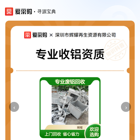
寻源宝典
‹
›