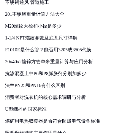
不锈钢通风 管道施工
201不锈钢重量计算方法大全
M20螺纹大径和小径是多少
1-1/4 NPT螺纹参数及底孔尺寸详解
F1010E是什么管？能否用3205或3505代换
20x40x2镀锌方管单米重量计算与应用分析
抗渗混凝土中P6和P8膨胀剂分别加多少
法兰PN25和PN16有什么区别
消费者对洗衣机的核心需求调研与分析
U型螺栓的国家标准
煤矿用电热取暖器是否符合防爆电气设备标准
照明母线槽的主要作用是什么