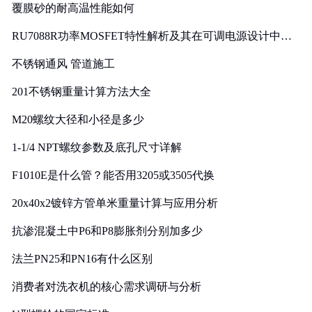
覆膜砂的耐高温性能如何
RU7088R功率MOSFET特性解析及其在可调电源设计中的
实践
不锈钢通风 管道施工
201不锈钢重量计算方法大全
M20螺纹大径和小径是多少
1-1/4 NPT螺纹参数及底孔尺寸详解
F1010E是什么管？能否用3205或3505代换
20x40x2镀锌方管单米重量计算与应用分析
抗渗混凝土中P6和P8膨胀剂分别加多少
法兰PN25和PN16有什么区别
消费者对洗衣机的核心需求调研与分析