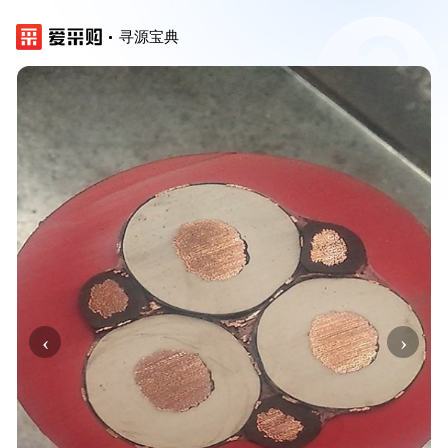
寻源宝典
‹
›